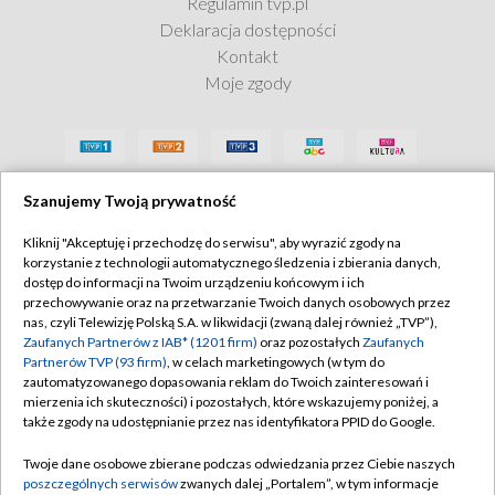
Regulamin tvp.pl
Deklaracja dostępności
Kontakt
Moje zgody
Szanujemy Twoją prywatność
Kliknij "Akceptuję i przechodzę do serwisu", aby wyrazić zgody na
korzystanie z technologii automatycznego śledzenia i zbierania danych,
dostęp do informacji na Twoim urządzeniu końcowym i ich
przechowywanie oraz na przetwarzanie Twoich danych osobowych przez
nas, czyli Telewizję Polską S.A. w likwidacji (zwaną dalej również „TVP”),
Zaufanych Partnerów z IAB* (1201 firm)
oraz pozostałych
Zaufanych
Partnerów TVP (93 firm)
, w celach marketingowych (w tym do
zautomatyzowanego dopasowania reklam do Twoich zainteresowań i
mierzenia ich skuteczności) i pozostałych, które wskazujemy poniżej, a
także zgody na udostępnianie przez nas identyfikatora PPID do Google.
Twoje dane osobowe zbierane podczas odwiedzania przez Ciebie naszych
poszczególnych serwisów
zwanych dalej „Portalem”, w tym informacje