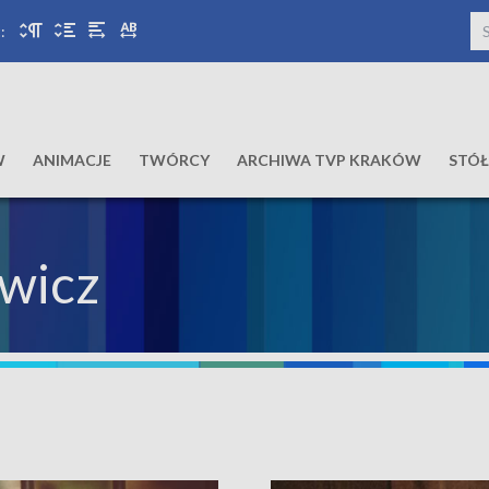
:
W
ANIMACJE
TWÓRCY
ARCHIWA TVP KRAKÓW
STÓ
wicz