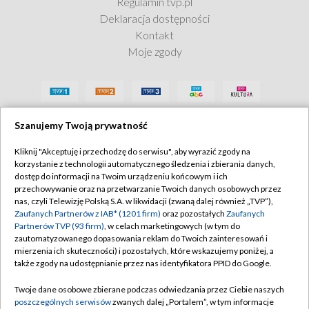
Regulamin tvp.pl
Deklaracja dostępności
Kontakt
Moje zgody
Szanujemy Twoją prywatność
Kliknij "Akceptuję i przechodzę do serwisu", aby wyrazić zgody na
korzystanie z technologii automatycznego śledzenia i zbierania danych,
dostęp do informacji na Twoim urządzeniu końcowym i ich
przechowywanie oraz na przetwarzanie Twoich danych osobowych przez
nas, czyli Telewizję Polską S.A. w likwidacji (zwaną dalej również „TVP”),
Zaufanych Partnerów z IAB* (1201 firm)
oraz pozostałych
Zaufanych
Partnerów TVP (93 firm)
, w celach marketingowych (w tym do
zautomatyzowanego dopasowania reklam do Twoich zainteresowań i
mierzenia ich skuteczności) i pozostałych, które wskazujemy poniżej, a
także zgody na udostępnianie przez nas identyfikatora PPID do Google.
Twoje dane osobowe zbierane podczas odwiedzania przez Ciebie naszych
poszczególnych serwisów
zwanych dalej „Portalem”, w tym informacje