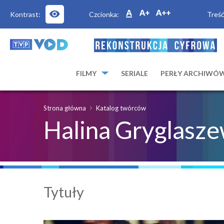
Kontrast:
Czcionka:
Treść
FILMY
SERIALE
PERŁY ARCHIWÓ
Strona główna
Katalog twórców
Halina Gryglasz
Tytuły