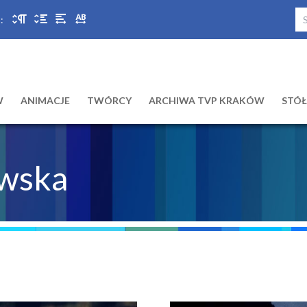
:
W
ANIMACJE
TWÓRCY
ARCHIWA TVP KRAKÓW
STÓ
ewska