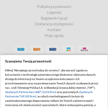
Polityka prywatności
Legenda
Regulamin tvp.pl
Deklaracja dostępności
Kontakt
Moje zgody
Szanujemy Twoją prywatność
Kliknij "Akceptuję i przechodzę do serwisu", aby wyrazić zgody na
korzystanie z technologii automatycznego śledzenia i zbierania danych,
dostęp do informacji na Twoim urządzeniu końcowym i ich
przechowywanie oraz na przetwarzanie Twoich danych osobowych przez
nas, czyli Telewizję Polską S.A. w likwidacji (zwaną dalej również „TVP”),
Zaufanych Partnerów z IAB* (1201 firm)
oraz pozostałych
Zaufanych
Partnerów TVP (93 firm)
, w celach marketingowych (w tym do
zautomatyzowanego dopasowania reklam do Twoich zainteresowań i
mierzenia ich skuteczności) i pozostałych, które wskazujemy poniżej, a