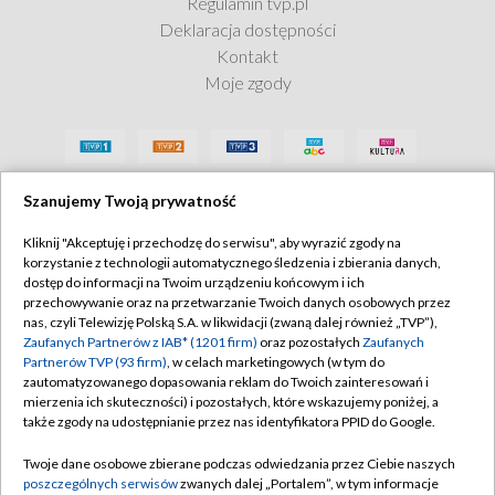
Regulamin tvp.pl
Deklaracja dostępności
Kontakt
Moje zgody
Szanujemy Twoją prywatność
Kliknij "Akceptuję i przechodzę do serwisu", aby wyrazić zgody na
korzystanie z technologii automatycznego śledzenia i zbierania danych,
dostęp do informacji na Twoim urządzeniu końcowym i ich
przechowywanie oraz na przetwarzanie Twoich danych osobowych przez
nas, czyli Telewizję Polską S.A. w likwidacji (zwaną dalej również „TVP”),
Zaufanych Partnerów z IAB* (1201 firm)
oraz pozostałych
Zaufanych
Partnerów TVP (93 firm)
, w celach marketingowych (w tym do
zautomatyzowanego dopasowania reklam do Twoich zainteresowań i
mierzenia ich skuteczności) i pozostałych, które wskazujemy poniżej, a
także zgody na udostępnianie przez nas identyfikatora PPID do Google.
Twoje dane osobowe zbierane podczas odwiedzania przez Ciebie naszych
poszczególnych serwisów
zwanych dalej „Portalem”, w tym informacje