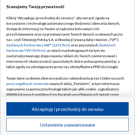
Szanujemy Twoją prywatność
Kliknij "Akceptuję i przechodzę do serwisu", aby wyrazić zgody na
korzystanie z technologii automatycznego śledzenia i zbierania danych,
dostęp do informacji na Twoim urządzeniu końcowym i ich
przechowywanie oraz na przetwarzanie Twoich danych osobowych przez
nas, czyli Telewizję Polską S.A. w likwidacji (zwaną dalej również „TVP”),
Zaufanych Partnerów z IAB* (1201 firm)
oraz pozostałych
Zaufanych
Partnerów TVP (93 firm)
, w celach marketingowych (w tym do
zautomatyzowanego dopasowania reklam do Twoich zainteresowań i
mierzenia ich skuteczności) i pozostałych, które wskazujemy poniżej, a
także zgody na udostępnianie przez nas identyfikatora PPID do Google.
Twoje dane osobowe zbierane podczas odwiedzania przez Ciebie naszych
poszczególnych serwisów
zwanych dalej „Portalem”, w tym informacje
zapisywane za pomocą technologii takich jak: pliki cookie, sygnalizatory
WWW lub innych podobnych technologii umożliwiających świadczenie
dopasowanych i bezpiecznych usług, personalizację treści oraz reklam,
udostępnianie funkcji mediów społecznościowych oraz analizowanie
Akceptuję i przechodzę do serwisu
ruchu w Internecie.
© 2026 Telewizja Polska S.A.
Twoje dane osobowe zbierane podczas odwiedzania przez Ciebie
Ustawienia zaawansowane
poszczególnych serwisów
na Portalu, takie jak adresy IP, identyfikatory
Twoich urządzeń końcowych i identyfikatory plików cookie, informacje o