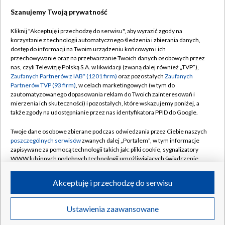
Szanujemy Twoją prywatność
Kliknij "Akceptuję i przechodzę do serwisu", aby wyrazić zgody na
korzystanie z technologii automatycznego śledzenia i zbierania danych,
dostęp do informacji na Twoim urządzeniu końcowym i ich
przechowywanie oraz na przetwarzanie Twoich danych osobowych przez
nas, czyli Telewizję Polską S.A. w likwidacji (zwaną dalej również „TVP”),
Zaufanych Partnerów z IAB* (1201 firm)
oraz pozostałych
Zaufanych
Partnerów TVP (93 firm)
, w celach marketingowych (w tym do
zautomatyzowanego dopasowania reklam do Twoich zainteresowań i
mierzenia ich skuteczności) i pozostałych, które wskazujemy poniżej, a
także zgody na udostępnianie przez nas identyfikatora PPID do Google.
Twoje dane osobowe zbierane podczas odwiedzania przez Ciebie naszych
poszczególnych serwisów
zwanych dalej „Portalem”, w tym informacje
zapisywane za pomocą technologii takich jak: pliki cookie, sygnalizatory
WWW lub innych podobnych technologii umożliwiających świadczenie
dopasowanych i bezpiecznych usług, personalizację treści oraz reklam,
udostępnianie funkcji mediów społecznościowych oraz analizowanie
Akceptuję i przechodzę do serwisu
ruchu w Internecie.
© 2026 Telewizja Polska S.A.
Twoje dane osobowe zbierane podczas odwiedzania przez Ciebie
Ustawienia zaawansowane
poszczególnych serwisów
na Portalu, takie jak adresy IP, identyfikatory
Twoich urządzeń końcowych i identyfikatory plików cookie, informacje o