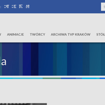
:
W
ANIMACJE
TWÓRCY
ARCHIWA TVP KRAKÓW
STÓ
da