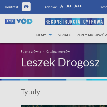
Kontrast:
Czcionka:
Treść
FILMY
SERIALE
PERŁY ARCHIWÓ
Strona główna
Katalog twórców
Leszek Drogosz
Tytuły