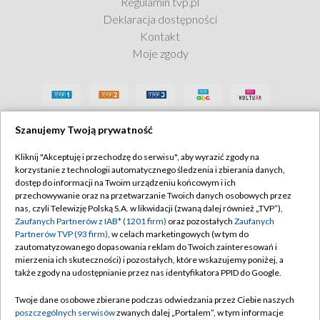
Regulamin tvp.pl
Deklaracja dostępności
Kontakt
Moje zgody
Szanujemy Twoją prywatność
Kliknij "Akceptuję i przechodzę do serwisu", aby wyrazić zgody na
korzystanie z technologii automatycznego śledzenia i zbierania danych,
dostęp do informacji na Twoim urządzeniu końcowym i ich
przechowywanie oraz na przetwarzanie Twoich danych osobowych przez
nas, czyli Telewizję Polską S.A. w likwidacji (zwaną dalej również „TVP”),
Zaufanych Partnerów z IAB* (1201 firm)
oraz pozostałych
Zaufanych
Partnerów TVP (93 firm)
, w celach marketingowych (w tym do
zautomatyzowanego dopasowania reklam do Twoich zainteresowań i
mierzenia ich skuteczności) i pozostałych, które wskazujemy poniżej, a
także zgody na udostępnianie przez nas identyfikatora PPID do Google.
Twoje dane osobowe zbierane podczas odwiedzania przez Ciebie naszych
poszczególnych serwisów
zwanych dalej „Portalem”, w tym informacje