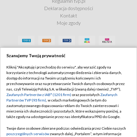
Regulamin tvp.pl
Deklaracja dostępności
Kontakt
Moje zgody
Szanujemy Twoją prywatność
Kliknij "Akceptuję i przechodzę do serwisu", aby wyrazić zgody na
korzystanie z technologii automatycznego śledzenia i zbierania danych,
dostęp do informacji na Twoim urządzeniu końcowym i ich
przechowywanie oraz na przetwarzanie Twoich danych osobowych przez
nas, czyli Telewizję Polską S.A. w likwidacji (zwaną dalej również „TVP”),
Zaufanych Partnerów z IAB* (1201 firm)
oraz pozostałych
Zaufanych
Partnerów TVP (93 firm)
, w celach marketingowych (w tym do
zautomatyzowanego dopasowania reklam do Twoich zainteresowań i
mierzenia ich skuteczności) i pozostałych, które wskazujemy poniżej, a
także zgody na udostępnianie przez nas identyfikatora PPID do Google.
Twoje dane osobowe zbierane podczas odwiedzania przez Ciebie naszych
poszczególnych serwisów
zwanych dalej „Portalem”, w tym informacje