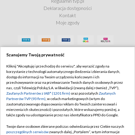
Regulamin tvp.pl
Deklaracja dostępności
Kontakt
Moje zgody
Szanujemy Twoją prywatność
Kliknij "Akceptuję i przechodzę do serwisu", aby wyrazić zgody na
korzystanie z technologii automatycznego śledzenia i zbierania danych,
dostęp do informacji na Twoim urządzeniu końcowym i ich
przechowywanie oraz na przetwarzanie Twoich danych osobowych przez
nas, czyli Telewizję Polską S.A. w likwidacji (zwaną dalej również „TVP”),
Zaufanych Partnerów z IAB* (1201 firm)
oraz pozostałych
Zaufanych
Partnerów TVP (93 firm)
, w celach marketingowych (w tym do
zautomatyzowanego dopasowania reklam do Twoich zainteresowań i
mierzenia ich skuteczności) i pozostałych, które wskazujemy poniżej, a
także zgody na udostępnianie przez nas identyfikatora PPID do Google.
Twoje dane osobowe zbierane podczas odwiedzania przez Ciebie naszych
poszczególnych serwisów
zwanych dalej „Portalem”, w tym informacje