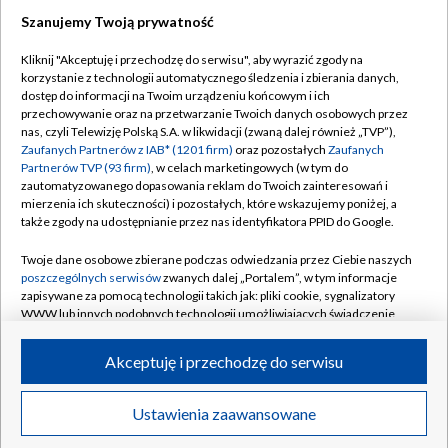
Szanujemy Twoją prywatność
Kliknij "Akceptuję i przechodzę do serwisu", aby wyrazić zgody na
korzystanie z technologii automatycznego śledzenia i zbierania danych,
dostęp do informacji na Twoim urządzeniu końcowym i ich
przechowywanie oraz na przetwarzanie Twoich danych osobowych przez
nas, czyli Telewizję Polską S.A. w likwidacji (zwaną dalej również „TVP”),
Zaufanych Partnerów z IAB* (1201 firm)
oraz pozostałych
Zaufanych
Partnerów TVP (93 firm)
, w celach marketingowych (w tym do
zautomatyzowanego dopasowania reklam do Twoich zainteresowań i
mierzenia ich skuteczności) i pozostałych, które wskazujemy poniżej, a
także zgody na udostępnianie przez nas identyfikatora PPID do Google.
Twoje dane osobowe zbierane podczas odwiedzania przez Ciebie naszych
poszczególnych serwisów
zwanych dalej „Portalem”, w tym informacje
zapisywane za pomocą technologii takich jak: pliki cookie, sygnalizatory
WWW lub innych podobnych technologii umożliwiających świadczenie
dopasowanych i bezpiecznych usług, personalizację treści oraz reklam,
udostępnianie funkcji mediów społecznościowych oraz analizowanie
Akceptuję i przechodzę do serwisu
ruchu w Internecie.
© 2026 Telewizja Polska S.A.
Twoje dane osobowe zbierane podczas odwiedzania przez Ciebie
Ustawienia zaawansowane
poszczególnych serwisów
na Portalu, takie jak adresy IP, identyfikatory
Twoich urządzeń końcowych i identyfikatory plików cookie, informacje o