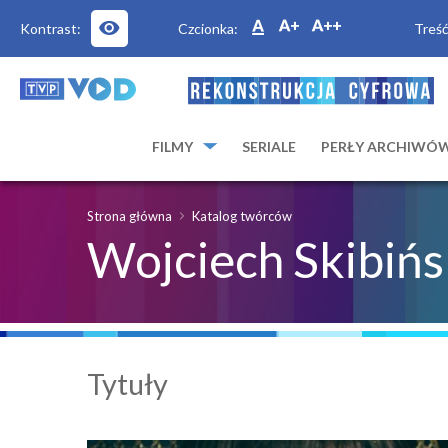
Kontrast:
Czcionka:
Treść
FILMY
SERIALE
PERŁY ARCHIWÓ
Strona główna
Katalog twórców
Wojciech Skibińs
Tytuły