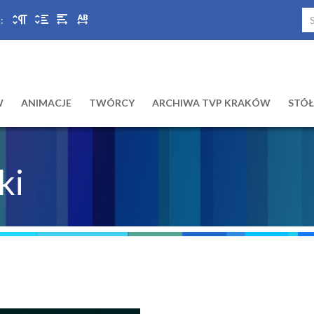
:
W
ANIMACJE
TWÓRCY
ARCHIWA TVP KRAKÓW
STÓ
ki