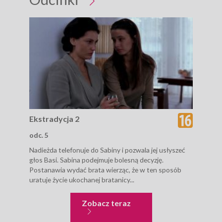
Ekstradycja 2
Eks
odc. 5
odc.
Nadieżda telefonuje do Sabiny i pozwala jej usłyszeć
Nadi
głos Basi. Sabina podejmuje bolesną decyzję.
podp
Postanawia wydać brata wierząc, że w ten sposób
Tymc
uratuje życie ukochanej bratanicy...
opra
strz
Ekstradycja 2
Zobacz teraz