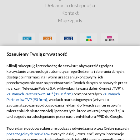
Deklaracja dostępności
Kontakt
Moje zgody
Szanujemy Twoją prywatność
Kliknij "Akceptuję i przechodzę do serwisu", aby wyrazić zgody na
korzystanie z technologii automatycznego śledzenia i zbierania danych,
dostęp do informacji na Twoim urządzeniu końcowym i ich
przechowywanie oraz na przetwarzanie Twoich danych osobowych przez
nas, czyli Telewizję Polską S.A. w likwidacji (zwaną dalej również „TVP”),
Zaufanych Partnerów z IAB* (1201 firm)
oraz pozostałych
Zaufanych
Partnerów TVP (93 firm)
, w celach marketingowych (w tym do
zautomatyzowanego dopasowania reklam do Twoich zainteresowań i
mierzenia ich skuteczności) i pozostałych, które wskazujemy poniżej, a
także zgody na udostępnianie przez nas identyfikatora PPID do Google.
Twoje dane osobowe zbierane podczas odwiedzania przez Ciebie naszych
poszczególnych serwisów
zwanych dalej „Portalem”, w tym informacje
zapisywane za pomocą technologii takich jak: pliki cookie, sygnalizatory