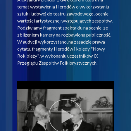
temat wystawienia Herodów o wykorzystaniu
sztuki ludowej do teatru zawodowego, ocenie
wartości artystycznej występujących zespołów.
Podziwiamy fragment spektaklu na scenie, ze
zbliżeniem kamery na rozbawioną publiczność.
W audycji wykorzystano, na zasadzie prawa
cytatu, fragmenty Herodów i kolędy "Nowy
Rok bieży", w wykonaniu uczestników IX
Przeglądu Zespołów Folklorystycznych.