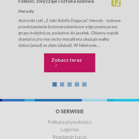
Folklor, zwyczaje i sztuka ludowa
Fol
Herody
Nal
Autorski cykl „Z teki Adolfa Dygacza”. Herody - ludowe
W re
przedstawienia bożonarodzeniowe odgrywane przez
Budz
grupy kolędnicze, podobne do jasełek. Główny wątek
licz
dramatyczny ma cechy moralitetu ukazuje walkę
kult
dobra (anioł) ze złem (diabeł). W felietonie
odby
zaprezentowany jest fragment Herodów pokazanych
konc
przez etnografa,...
Folklor, zwyczaje i sztuk
Zobacz teraz
O SERWISIE
Polityka prywatności
Legenda
Regulamin tvp.pl