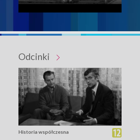
Odcinki
Historia współczesna
His