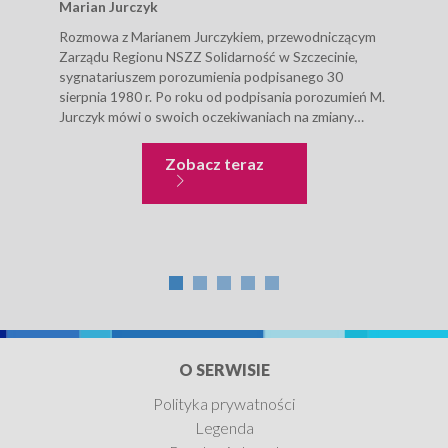
Marian Jurczyk
Opo
naj
Rozmowa z Marianem Jurczykiem, przewodniczącym
Wes
Zarządu Regionu NSZZ Solidarność w Szczecinie,
sygnatariuszem porozumienia podpisanego 30
„Każ
sierpnia 1980 r. Po roku od podpisania porozumień M.
czy 
Jurczyk mówi o swoich oczekiwaniach na zmiany
West
społeczne, ekonomiczne i polityczne, które miał
widz
podpisując porozumienia. Przyznaje,...
te p
Historia współczesna
Zobacz teraz
O SERWISIE
Polityka prywatności
Legenda