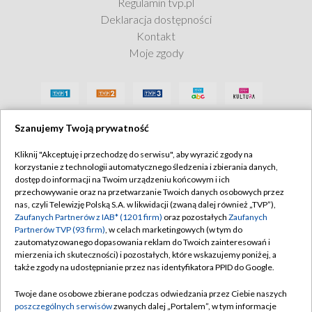
Regulamin tvp.pl
Deklaracja dostępności
Kontakt
Moje zgody
Szanujemy Twoją prywatność
Kliknij "Akceptuję i przechodzę do serwisu", aby wyrazić zgody na
korzystanie z technologii automatycznego śledzenia i zbierania danych,
dostęp do informacji na Twoim urządzeniu końcowym i ich
przechowywanie oraz na przetwarzanie Twoich danych osobowych przez
nas, czyli Telewizję Polską S.A. w likwidacji (zwaną dalej również „TVP”),
Zaufanych Partnerów z IAB* (1201 firm)
oraz pozostałych
Zaufanych
Partnerów TVP (93 firm)
, w celach marketingowych (w tym do
zautomatyzowanego dopasowania reklam do Twoich zainteresowań i
mierzenia ich skuteczności) i pozostałych, które wskazujemy poniżej, a
także zgody na udostępnianie przez nas identyfikatora PPID do Google.
Twoje dane osobowe zbierane podczas odwiedzania przez Ciebie naszych
poszczególnych serwisów
zwanych dalej „Portalem”, w tym informacje