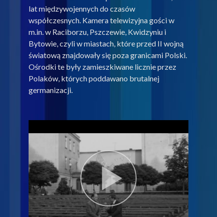
lat międzywojennych do czasów
współczesnych. Kamera telewizyjna gości w
m.in. w Raciborzu, Pszczewie, Kwidzyniu i
Bytowie, czyli w miastach, które przed II wojną
światową znajdowały się poza granicami Polski.
Ośrodki te były zamieszkiwane licznie przez
Polaków, których poddawano brutalnej
germanizacji.