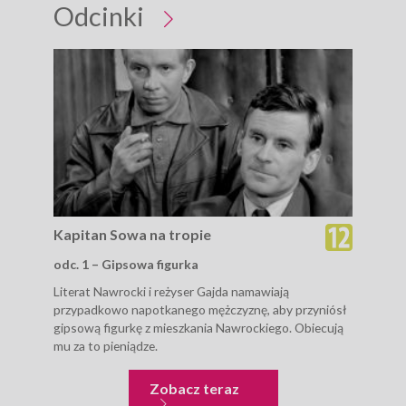
Odcinki
Kapitan Sowa na tropie
Kap
odc. 1 – Gipsowa figurka
odc
Literat Nawrocki i reżyser Gajda namawiają
Kapi
przypadkowo napotkanego mężczyznę, aby przyniósł
arty
gipsową figurkę z mieszkania Nawrockiego. Obiecują
mu za to pieniądze.
Kapitan Sowa na tropie
Zobacz teraz