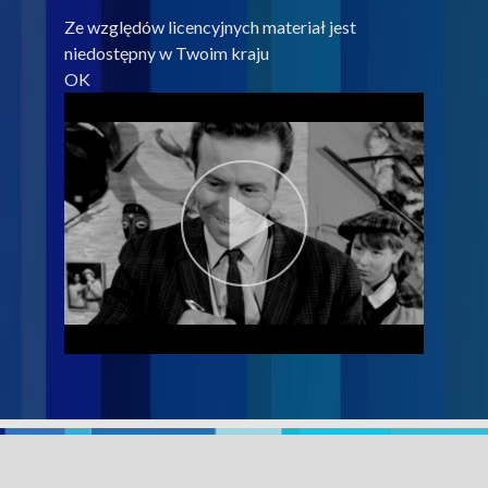
Ze względów licencyjnych materiał jest
niedostępny w Twoim kraju
OK