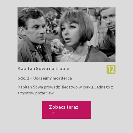
Kapitan Sowa na tropie
Kap
odc. 2 – Uprzejmy morderca
odc
Kapitan Sowa prowadzi śledztwo w cyrku. Jednego z
Prof
artystów pożarł lew...
powr
zna
Kapitan Sowa na tropie
Zobacz teraz