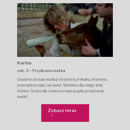
Karino
Kar
odc. 2 – Przybrana matka
odc
Grażyna zostaje matką chrzestną źrebaka, któremu
Stad
pomogła przyjść na świat. Wybiera dla niego imię
wści
Karino. Szuka dla osieroconego pupila przybranej
jest
matki.
Karino
Zobacz teraz