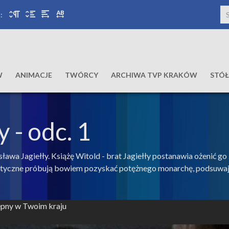
:
W
ANIMACJE
TWÓRCY
ARCHIWA TVP KRAKÓW
STÓ
y
- odc. 1
sława Jagiełły. Książę Witold - brat Jagiełły postanawia ożenić g
olityczne próbują bowiem pozyskać potężnego monarchę, podsuwaj
tępny w Twoim kraju