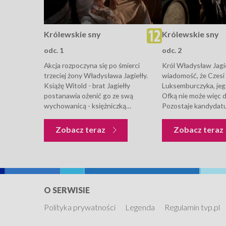
Królewskie sny
Królewskie sny
odc. 1
odc. 2
Akcja rozpoczyna się po śmierci
Król Władysław Jagi
trzeciej żony Władysława Jagiełły.
wiadomość, że Czesi
Książę Witold - brat Jagiełły
Luksemburczyka, je
postanawia ożenić go ze swą
Ofką nie może więc d
wychowanicą - księżniczką
Pozostaje kandydatu
holszańską. Nie jest to wszakże jedyna
Zbyszko Oleśnicki z
oferta. Różne stronnictwa polityczne
Wilna, aby lepiej po
Królewskie sny
Zobacz teraz
Zobacz teraz
próbują bowiem pozyskać potężnego
narzeczoną. Zbyszko 
monarchę, podsuwając mu własne...
podejmowany w Troka
O SERWISIE
Polityka prywatności
Legenda
Regulamin tvp.pl