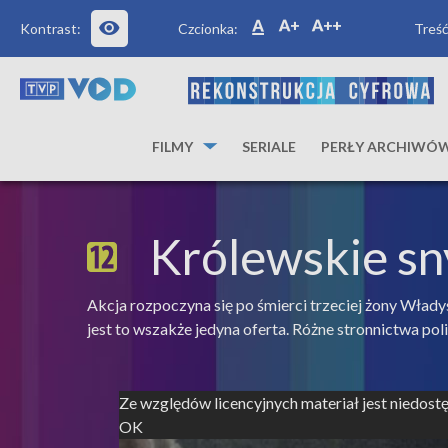
Kontrast:
Czcionka:
Treść
FILMY
SERIALE
PERŁY ARCHIWÓ
Królewskie sn
Akcja rozpoczyna się po śmierci trzeciej żony Włady
jest to wszakże jedyna oferta. Różne stronnictwa p
Ze względów licencyjnych materiał jest niedos
OK