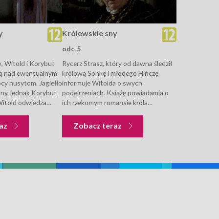
y
Królewskie sny
odc. 5
, Witold i Korybut
Rycerz Strasz, który od dawna śledził
zą nad ewentualnym
królową Sonkę i młodego Hińczę,
cy husytom. Jagiełło
informuje Witolda o swych
wny, jednak Korybut
podejrzeniach. Książę powiadamia o
Witold odwiedza
ich rzekomym romansie króla
akłania ją, by stała
Władysława, sugerując, że Hińcza jest
 spraw Litwy w
ojcem dziecka, którego spodziewa się
Królewskie sny
Królewskie sny
raz
Zobacz teraz
bezskutecznie. Do
Sonka. Dwór huczy od plotek,
ją...
następuje seria...