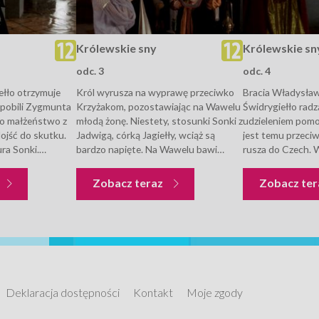
Królewskie sny
Królewskie sn
odc. 3
odc. 4
ełło otrzymuje
Król wyrusza na wyprawę przeciwko
Bracia Władysław
 pobili Zygmunta
Krzyżakom, pozostawiając na Wawelu
Świdrygiełło rad
go małżeństwo z
młodą żonę. Niestety, stosunki Sonki z
udzieleniem pomo
ojść do skutku.
Jadwigą, córką Jagiełły, wciąż są
jest temu przeci
ra Sonki.
bardzo napięte. Na Wawelu bawi
rusza do Czech. 
ostaje wysłany do
również książę niemiecki Fryderyk,
Sonkę, ponownie n
znać ewentualną
który ma w przyszłości zostać mężem
się orędowniczką
Królewskie sny
Królewskie sny
Zobacz teraz
Zobacz te
jest gościnnie
Jadwigi. Po wygranej bitwie z...
Koronie, jednak 
ch....
Krakowa przybywa
Deklaracja dostępności
Kontakt
Moje zgody