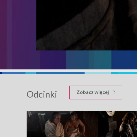
Odcinki
odcinków K
Zobacz więcej