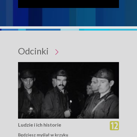
Odcinki
Ludzie i ich historie
Ludz
Będziesz myślał w krzyku
Zwy