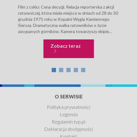
Film z cyklu: Cena decyzji. Relacja reporterska z akcji
Nied
ratowniczej, która miała miejsce w dniach od 28 do 30
wpro
grudnia 1971 roku w Kopalni Węgla Kamiennego
Odpo
Siersza. Dramatyczna walka ratowników o życie
zgra
zasypanych górników. Kamera towarzyszy ekipie
Kapi
ratowniczej na samym...
nabr
powi
Ludzie i ich historie
Zobacz teraz
O SERWISIE
Polityka prywatności
Legenda
Regulamin tvp.pl
Deklaracja dostępności
Kontakt