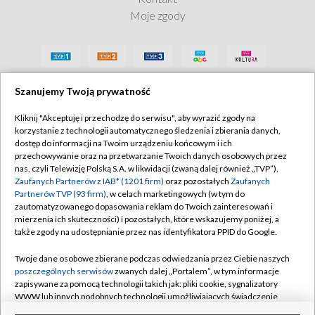
Moje zgody
Szanujemy Twoją prywatność
Kliknij "Akceptuję i przechodzę do serwisu", aby wyrazić zgody na
korzystanie z technologii automatycznego śledzenia i zbierania danych,
dostęp do informacji na Twoim urządzeniu końcowym i ich
przechowywanie oraz na przetwarzanie Twoich danych osobowych przez
nas, czyli Telewizję Polską S.A. w likwidacji (zwaną dalej również „TVP”),
Zaufanych Partnerów z IAB* (1201 firm)
oraz pozostałych
Zaufanych
Partnerów TVP (93 firm)
, w celach marketingowych (w tym do
zautomatyzowanego dopasowania reklam do Twoich zainteresowań i
mierzenia ich skuteczności) i pozostałych, które wskazujemy poniżej, a
także zgody na udostępnianie przez nas identyfikatora PPID do Google.
Twoje dane osobowe zbierane podczas odwiedzania przez Ciebie naszych
poszczególnych serwisów
zwanych dalej „Portalem”, w tym informacje
zapisywane za pomocą technologii takich jak: pliki cookie, sygnalizatory
WWW lub innych podobnych technologii umożliwiających świadczenie
dopasowanych i bezpiecznych usług, personalizację treści oraz reklam,