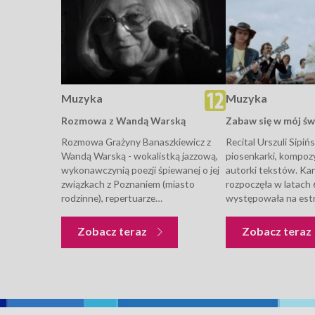
Muzyka
Muzyka
Rozmowa z Wandą Warską
Zabaw się w mój świ
Rozmowa Grażyny Banaszkiewicz z
Recital Urszuli Sipińs
Wandą Warską - wokalistką jazzową,
piosenkarki, kompozyt
wykonawczynią poezji śpiewanej o jej
autorki tekstów. Ka
związkach z Poznaniem (miasto
rozpoczęła w latach 
rodzinne), repertuarze
występowała na est
przygotowanym na koncert (wiersze
świata, zdobyła liczn
Cypriana Kamila Norwida, Czesława
Widowisko muzyczne
Muzyka
Zobacz teraz
Zobacz teraz
Miłosza, Osipa Mandelsztama, Haliny
nagrane w plenerze.
Poświatowskiej). Artystka śpiewa
wykonywanych przez
utwór "W Weronie" (sł. Cyprian...
utworów fragmenty..