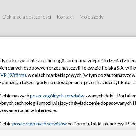
Deklaracja dostępności
Kontakt
Moje zgody
ody na korzystanie z technologii automatycznego śledzenia i zbie
 danych osobowych przez nas, czyli Telewizję Polską S.A. w likw
VP (93 firm)
, w celach marketingowych (w tym do zautomatyzow
 poniżej, a także zgody na udostępnianie przez nas identyfikator
Ciebie naszych
poszczególnych serwisów
zwanych dalej „Portalem
obnych technologii umożliwiających świadczenie dopasowanych i be
zowanie ruchu w Internecie.
Ciebie
poszczególnych serwisów
na Portalu, takie jak adresy IP, 
© 2026 Telewizja Polska S.A.
sach Portalu czy historia odwiedzin będą przetwarzane przez TV