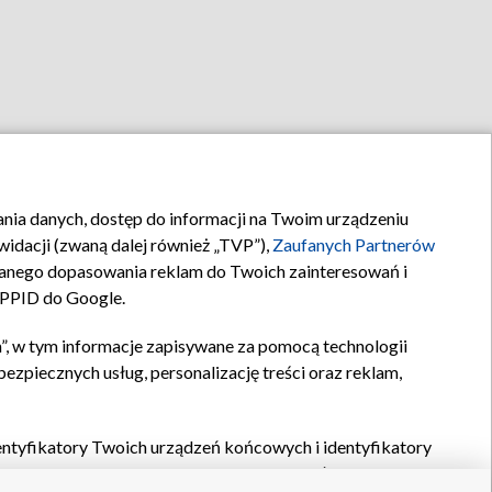
rania danych, dostęp do informacji na Twoim urządzeniu
idacji (zwaną dalej również „TVP”),
Zaufanych Partnerów
anego dopasowania reklam do Twoich zainteresowań i
a PPID do Google.
”, w tym informacje zapisywane za pomocą technologii
zpiecznych usług, personalizację treści oraz reklam,
identyfikatory Twoich urządzeń końcowych i identyfikatory
P,
Zaufanych Partnerów z IAB
oraz pozostałych
Zaufanych