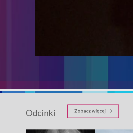
Odcinki
odcinków M
Zobacz więcej