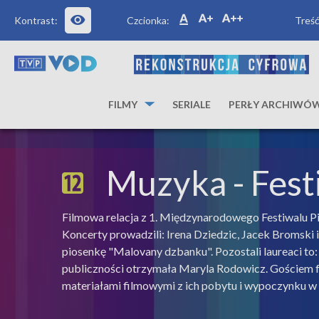
Kontrast:
Czcionka:
Treść
FILMY
SERIALE
PERŁY ARCHIWÓ
Muzyka
- Fest
Filmowa relacja z 1. Międzynarodowego Festiwalu Pio
Koncerty prowadzili: Irena Dziedzic, Jacek Bromski
piosenkę "Malovany dzbanku". Pozostali laureaci to: F
publiczności otrzymała Maryla Rodowicz. Gościem fe
materiałami filmowymi z ich pobytu i wypoczynku w T