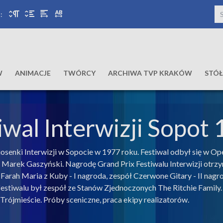
:
W
ANIMACJE
TWÓRCY
ARCHIWA TVP KRAKÓW
STÓ
iwal Interwizji Sopot
senki Interwizji w Sopocie w 1977 roku. Festiwal odbył się w Ope
 i Marek Gaszyński. Nagrodę Grand Prix Festiwalu Interwizji ot
arah Maria z Kuby - I nagroda, zespół Czerwone Gitary - II nagroda
stiwalu był zespół ze Stanów Zjednoczonych The Ritchie Family.
rójmieście. Próby sceniczne, praca ekipy realizatorów.