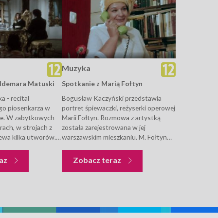
Muzyka
aldemara Matuski
Spotkanie z Marią Fołtyn
 - recital
Bogusław Kaczyński przedstawia
go piosenkarza w
portret śpiewaczki, reżyserki operowej
ie. W zabytkowych
Marii Fołtyn. Rozmowa z artystką
rach, w strojach z
została zarejestrowana w jej
iewa kilka utworów.
warszawskim mieszkaniu. M. Fołtyn
lskie piosenkarki:
opowiada o swym życiu, karierze
, Alicja Majewska i
artystycznej. Rozmowa ilustrowana
Muzyka
Muzyka
raz
Zobacz teraz
cenizacje zabawnych
jest fragmentami filmów
tworów m.in....
archiwalnych, zdjęciami i
dokumentami dotyczącymi bohaterki
audycji.