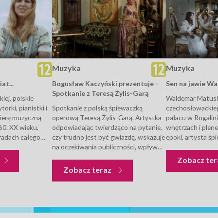
Muzyka
Muzyka
at...
Bogusław Kaczyński prezentuje -
Sen na jawie W
Spotkanie z Teresą Żylis-Garą
kiej, polskie
Waldemar Matuska
orki, pianistki i
Spotkanie z polską śpiewaczką
czechosłowackie
rierę muzyczną
operową Teresą Żylis-Garą. Artystka
pałacu w Rogalin
60. XX wieku,
odpowiadając twierdząco na pytanie,
wnętrzach i plene
radach całego
czy trudno jest być gwiazdą, wskazuje
epoki, artysta śp
e nagrody.
na oczekiwania publiczności, wpływ
Towarzyszą mu po
 z 1975 roku,
pracy zawodowej na życie prywatne,
Halina Frąckowiak
Muzyka
Zobacz te
 Wśród
dbałość o wizerunek. W części
Anna Jantar. Ins
Muzyka
Zobacz teraz
 artystkę
artystycznej materiału wykonuje arie z
sytuacji. Wśród u
.
oper Giacomo Pucciniego...