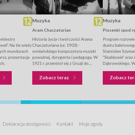
Muzyka
Muzyka
Aram Chaczaturian
Piosenki spod rę
rkiestry
Historia życia i twórczości Arama
Program rozrywko
wel”. Na tle wieży
Chaczaturiana (ur. 1903) -
duetu baletowego
wych mundurach
ormiańskiego kompozytora muzyki
Stanisław Szymań
arsz, prezentacja
poważnej, dyrygenta i pedagoga. W
"Skaldowie" oraz 
ch.
1921 r. przeniósł się z Gruzji do
Dąbrowskiego. W 
Moskwy, gdzie kształcił się muzycznie.
"Ty" - wyk. Skald
Uważany jest za jednego z
Zieliński, sł. Woj
Muzyka
Muzyka
Zobacz teraz
Zobacz te
największych radzieckich
"Where Do I Begin
kompozytorów. Stosował w muzyce...
wyk. Andy William
Deklaracja dostępności
Kontakt
Moje zgody