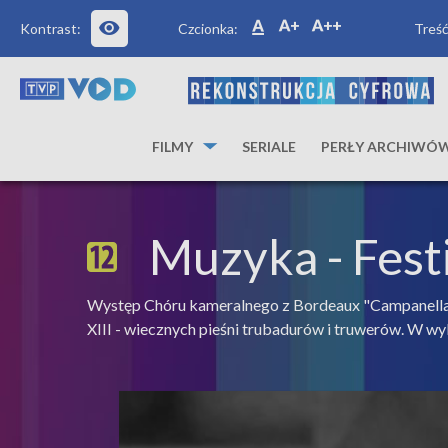
Kontrast:
Czcionka:
Treść
FILMY
SERIALE
PERŁY ARCHIWÓ
Muzyka
- Fest
Występ Chóru kameralnego z Bordeaux "Campanella"
XIII - wiecznych pieśni trubadurów i truwerów. W w