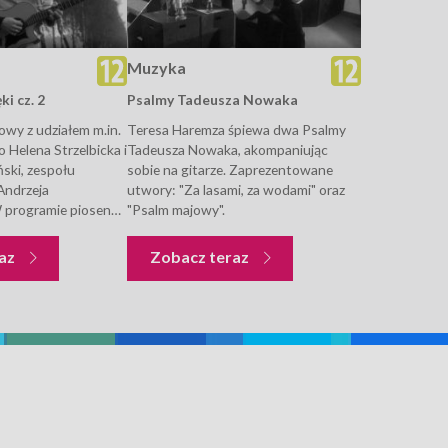
Muzyka
ki cz. 2
Psalmy Tadeusza Nowaka
wy z udziałem m.in.
Teresa Haremza śpiewa dwa Psalmy
 Helena Strzelbicka i
Tadeusza Nowaka, akompaniując
ski, zespołu
sobie na gitarze. Zaprezentowane
Andrzeja
utwory: "Za lasami, za wodami" oraz
programie piosenki:
"Psalm majowy".
owie (komp. Andrzej
ciech Młynarski),
Muzyka
Muzyka
raz
Zobacz teraz
?"/ "Love Story" -
s(komp....