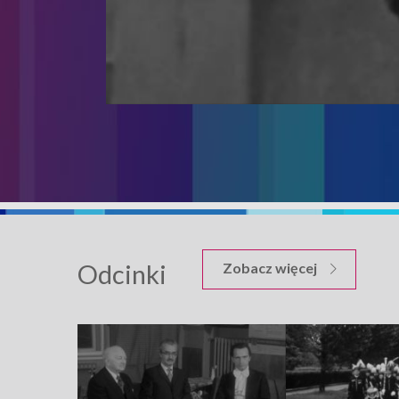
Odcinki
odcinków M
Zobacz więcej