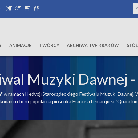
:
W
ANIMACJE
TWÓRCY
ARCHIWA TVP KRAKÓW
STÓ
iwal Muzyki Dawnej -
 w ramach II edycji Starosądeckiego Festiwalu Muzyki Dawnej. 
ykonaniu chóru popularna piosenka Francisa Lemarquea "Quand un 