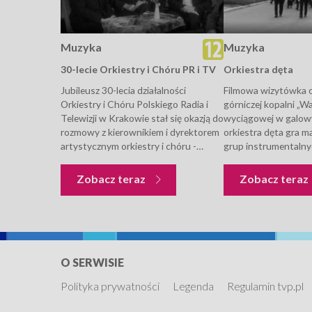
Muzyka
Muzyka
30-lecie Orkiestry i Chóru PR i TV
Orkiestra dęta
Jubileusz 30-lecia działalności
Filmowa wizytówka o
Orkiestry i Chóru Polskiego Radia i
górniczej kopalni „Wa
Telewizji w Krakowie stał się okazją do
wyciągowej w galo
rozmowy z kierownikiem i dyrektorem
orkiestra dęta gra m
artystycznym orkiestry i chóru -
grup instrumentalny
Antonim Witem oraz dyrygentem
chóru - Tadeuszem Dobrzańskim. W
Muzyka
Zobacz teraz
Zobacz teraz
rozmowie uczestniczy również
emerytowany skrzypek...
O SERWISIE
Polityka prywatności
Legenda
Regulamin tvp.pl