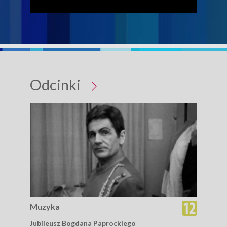
Odcinki
Muzyka
Mu
Jubileusz Bogdana Paprockiego
Jub