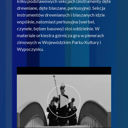
kilku podstawowych sekcjach (instrumenty dęte
drewniane, dęte blaszane, perkusyjne). Sekcja
instrumentów drewnianych i blaszanych idzie
wspólnie, natomiast perkusyjna (werbel,
czynele, bęben basowy) stoi oddzielnie. W
materiale orkiestra górnicza gra w plenerach
zimowych w Wojewódzkim Parku Kultury i
Wypoczynku.