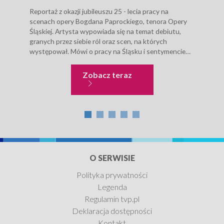
Reportaż z okazji jubileuszu 25 - lecia pracy na
Naro
scenach opery Bogdana Paprockiego, tenora Opery
wywo
Śląskiej. Artysta wypowiada się na temat debiutu,
Wars
granych przez siebie ról oraz scen, na których
Zesp
występował. Mówi o pracy na Śląsku i sentymencie
Grze
do śląskiej...
1945
Muzyka
Zobacz teraz
O SERWISIE
Polityka prywatności
Legenda
Regulamin tvp.pl
Deklaracja dostępności
Kontakt