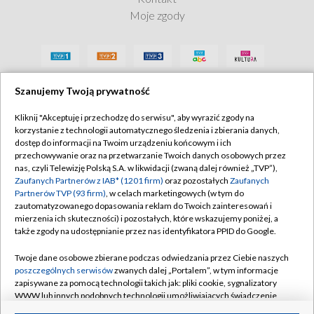
Moje zgody
Szanujemy Twoją prywatność
Kliknij "Akceptuję i przechodzę do serwisu", aby wyrazić zgody na
korzystanie z technologii automatycznego śledzenia i zbierania danych,
dostęp do informacji na Twoim urządzeniu końcowym i ich
przechowywanie oraz na przetwarzanie Twoich danych osobowych przez
nas, czyli Telewizję Polską S.A. w likwidacji (zwaną dalej również „TVP”),
Zaufanych Partnerów z IAB* (1201 firm)
oraz pozostałych
Zaufanych
Partnerów TVP (93 firm)
, w celach marketingowych (w tym do
zautomatyzowanego dopasowania reklam do Twoich zainteresowań i
mierzenia ich skuteczności) i pozostałych, które wskazujemy poniżej, a
także zgody na udostępnianie przez nas identyfikatora PPID do Google.
Twoje dane osobowe zbierane podczas odwiedzania przez Ciebie naszych
poszczególnych serwisów
zwanych dalej „Portalem”, w tym informacje
zapisywane za pomocą technologii takich jak: pliki cookie, sygnalizatory
WWW lub innych podobnych technologii umożliwiających świadczenie
dopasowanych i bezpiecznych usług, personalizację treści oraz reklam,