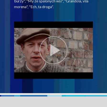
burzy", "My ze spalonych wsi", "Grandola, vila
morena", "Ech, ta droga".