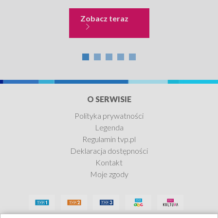
indywidualnych działań na rzecz poprawy warunków
wypo
życia. Przykład sołtysa z Zarzecza, Józefa Dudy i...
Pok
Nie tylko Kraków
Zobacz teraz
rolny
O SERWISIE
Polityka prywatności
Legenda
Regulamin tvp.pl
Deklaracja dostępności
Kontakt
Moje zgody