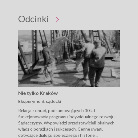
Odcinki
Nie tylko Kraków
Nie
Eksperyment sądecki
Tur
Relacja z obrad, podsumowujących 30 lat
Wiz
funkcjonowania programu indywidualnego rozwoju
Wypo
Sądecczyzny. Wypowiedzi przedstawicieli lokalnych
potr
władz o porażkach i sukcesach. Cenne uwagi,
wska
dotyczące dialogu społecznego i historie
Prez