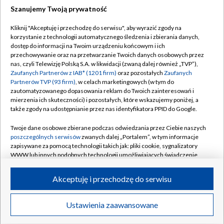
Szanujemy Twoją prywatność
Kliknij "Akceptuję i przechodzę do serwisu", aby wyrazić zgody na
korzystanie z technologii automatycznego śledzenia i zbierania danych,
dostęp do informacji na Twoim urządzeniu końcowym i ich
przechowywanie oraz na przetwarzanie Twoich danych osobowych przez
nas, czyli Telewizję Polską S.A. w likwidacji (zwaną dalej również „TVP”),
Zaufanych Partnerów z IAB* (1201 firm)
oraz pozostałych
Zaufanych
Partnerów TVP (93 firm)
, w celach marketingowych (w tym do
zautomatyzowanego dopasowania reklam do Twoich zainteresowań i
mierzenia ich skuteczności) i pozostałych, które wskazujemy poniżej, a
także zgody na udostępnianie przez nas identyfikatora PPID do Google.
Twoje dane osobowe zbierane podczas odwiedzania przez Ciebie naszych
poszczególnych serwisów
zwanych dalej „Portalem”, w tym informacje
zapisywane za pomocą technologii takich jak: pliki cookie, sygnalizatory
WWW lub innych podobnych technologii umożliwiających świadczenie
dopasowanych i bezpiecznych usług, personalizację treści oraz reklam,
udostępnianie funkcji mediów społecznościowych oraz analizowanie
Akceptuję i przechodzę do serwisu
ruchu w Internecie.
© 2026 Telewizja Polska S.A.
Twoje dane osobowe zbierane podczas odwiedzania przez Ciebie
Ustawienia zaawansowane
poszczególnych serwisów
na Portalu, takie jak adresy IP, identyfikatory
Twoich urządzeń końcowych i identyfikatory plików cookie, informacje o