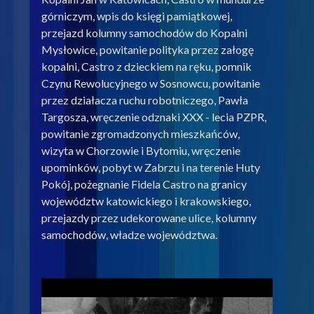
górniczym, wpis do księgi pamiątkowej,
przejazd kolumny samochodów do Kopalni
Mysłowice, powitanie polityka przez załogę
kopalni, Castro z dzieckiem na ręku, pomnik
Czynu Rewolucyjnego w Sosnowcu, powitanie
przez działacza ruchu robotniczego, Pawła
Targosza, wręczenie odznaki XXX - lecia PZPR,
powitanie zgromadzonych mieszkańców,
wizyta w Chorzowie i Bytomiu, wręczenie
upominków, pobyt w Zabrzu i na terenie Huty
Pokój, pożegnanie Fidela Castro na granicy
województw katowickiego i krakowskiego,
przejazdy przez udekorowane ulice, kolumny
samochodów, władze województwa.