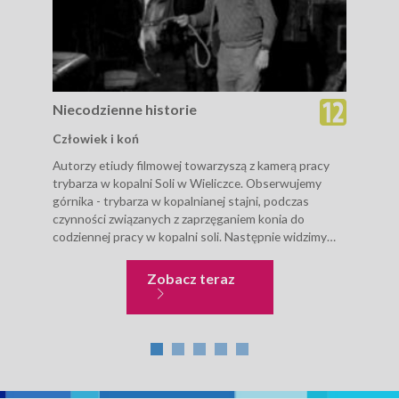
Niecodzienne historie
Nie
Człowiek i koń
Ope
Autorzy etiudy filmowej towarzyszą z kamerą pracy
12 V
trybarza w kopalni Soli w Wieliczce. Obserwujemy
Krak
górnika - trybarza w kopalnianej stajni, podczas
dok
czynności związanych z zaprzęganiem konia do
serc
codziennej pracy w kopalni soli. Następnie widzimy
wyda
konia ciągnącego wagon z urobkiem kopalnianym...
zapi
zesp
Niecodzienne historie
Zobacz teraz
inży