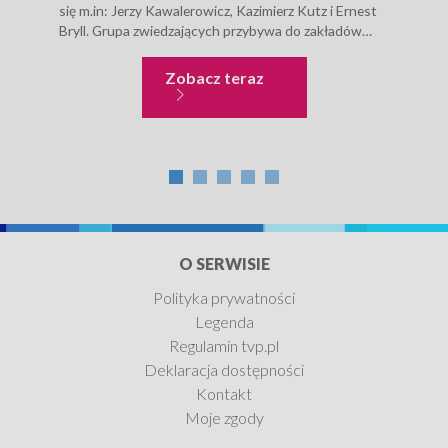
się m.in: Jerzy Kawalerowicz, Kazimierz Kutz i Ernest
nieś
Bryll. Grupa zwiedzających przybywa do zakładów
Poto
przemysłowych autokarami, następnie...
pote
tu śl
Niecodzienne historie
Zobacz teraz
O SERWISIE
Polityka prywatności
Legenda
Regulamin tvp.pl
Deklaracja dostępności
Kontakt
Moje zgody