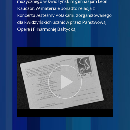
muzycznego w kwidzyńskim gimnazjum Leon
Kauczor. W materiale ponadto relacja z
koncertu Jesteśmy Polakami, zorganizowanego
dla kwidzyńskich uczniów przez Państwową
Operę i Filharmonię Bałtycką.