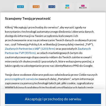
Szanujemy Twoją prywatność
Kliknij "Akceptuję i przechodzę do serwisu", aby wyrazić zgody na
korzystanie z technologii automatycznego śledzenia i zbierania danych,
dostęp do informacji na Twoim urządzeniu końcowym i ich
przechowywanie oraz na przetwarzanie Twoich danych osobowych przez
nas, czyli Telewizję Polską S.A. w likwidacji (zwaną dalej również „TVP”),
Zaufanych Partnerów z IAB* (1201 firm)
oraz pozostałych
Zaufanych
Partnerów TVP (93 firm)
, w celach marketingowych (w tym do
zautomatyzowanego dopasowania reklam do Twoich zainteresowań i
mierzenia ich skuteczności) i pozostałych, które wskazujemy poniżej, a
także zgody na udostępnianie przez nas identyfikatora PPID do Google.
Twoje dane osobowe zbierane podczas odwiedzania przez Ciebie naszych
poszczególnych serwisów
zwanych dalej „Portalem”, w tym informacje
zapisywane za pomocą technologii takich jak: pliki cookie, sygnalizatory
WWW lub innych podobnych technologii umożliwiających świadczenie
dopasowanych i bezpiecznych usług, personalizację treści oraz reklam,
udostępnianie funkcji mediów społecznościowych oraz analizowanie
Akceptuję i przechodzę do serwisu
ruchu w Internecie.