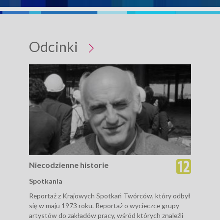
Odcinki
Niecodzienne historie
Nie
Spotkania
Wed
Reportaż z Krajowych Spotkań Twórców, który odbył
Repo
się w maju 1973 roku. Reportaż o wycieczce grupy
samo
artystów do zakładów pracy, wśród których znaleźli
zab