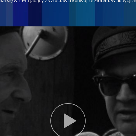
ymał się w 1944 jadący z Wrocławia konwój ze złotem. W audycji a