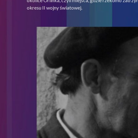
okolice Orlinka, czyli miejsca, gdzie rzekomo zatrz
okresu II wojny światowej.