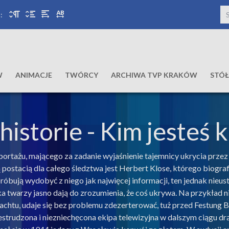
:
W
ANIMACJE
TWÓRCY
ARCHIWA TVP KRAKÓW
STÓ
historie
- Kim jesteś k
 reportażu, mającego za zadanie wyjaśnienie tajemnicy ukrycia 
ostacią dla całego śledztwa jest Herbert Klose, którego biograf
ują wydobyć z niego jak najwięcej informacji, ten jednak nieustan
ika twarzy jasno dają do zrozumienia, że coś ukrywa. Na przykład
chtu, udaje się bez problemu zdezerterować, tuż przed Festung 
trudzona i niezniechęcona ekipa telewizyjna w dalszym ciągu drą