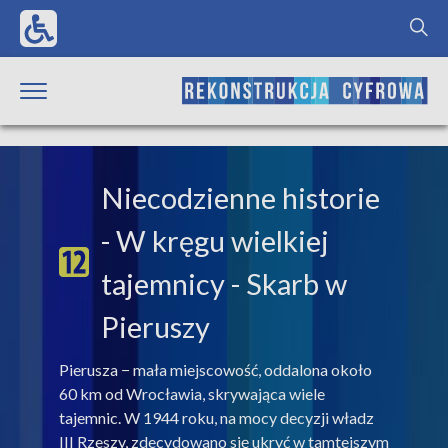
Niecodzienne historie
- W kręgu wielkiej
tajemnicy - Skarb w
Pieruszy
Pierusza − mała miejscowość, oddalona około
60 km od Wrocławia, skrywająca wiele
tajemnic. W 1944 roku, na mocy decyzji władz
III Rzeszy, zdecydowano się ukryć w tamtejszym