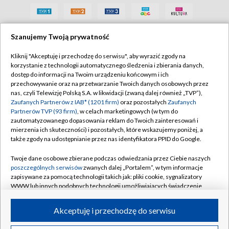
Szanujemy Twoją prywatność
Kliknij "Akceptuję i przechodzę do serwisu", aby wyrazić zgody na
korzystanie z technologii automatycznego śledzenia i zbierania danych,
dostęp do informacji na Twoim urządzeniu końcowym i ich
przechowywanie oraz na przetwarzanie Twoich danych osobowych przez
nas, czyli Telewizję Polską S.A. w likwidacji (zwaną dalej również „TVP”),
Zaufanych Partnerów z IAB* (1201 firm)
oraz pozostałych
Zaufanych
Partnerów TVP (93 firm)
, w celach marketingowych (w tym do
zautomatyzowanego dopasowania reklam do Twoich zainteresowań i
mierzenia ich skuteczności) i pozostałych, które wskazujemy poniżej, a
także zgody na udostępnianie przez nas identyfikatora PPID do Google.
Twoje dane osobowe zbierane podczas odwiedzania przez Ciebie naszych
poszczególnych serwisów
zwanych dalej „Portalem”, w tym informacje
zapisywane za pomocą technologii takich jak: pliki cookie, sygnalizatory
WWW lub innych podobnych technologii umożliwiających świadczenie
dopasowanych i bezpiecznych usług, personalizację treści oraz reklam,
udostępnianie funkcji mediów społecznościowych oraz analizowanie
Akceptuję i przechodzę do serwisu
ruchu w Internecie.