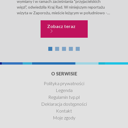
wymiany i w ramach zacieśniania "przyjacielskich
górn
więzi", odwiedziła Kraj Rad. W niniejszym reportażu
czyn
wizyta w Zaporożu, mieście leżącym w południowo -
codz
wschodniej części...
koni
Niecodzienne historie
Zobacz teraz
O SERWISIE
Polityka prywatności
Legenda
Regulamin tvp.pl
Deklaracja dostępności
Kontakt
Moje zgody