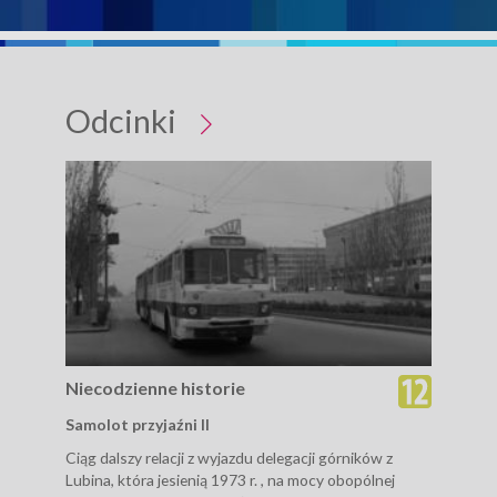
Odcinki
Niecodzienne historie
Nie
Samolot przyjaźni II
Czł
Ciąg dalszy relacji z wyjazdu delegacji górników z
Auto
Lubina, która jesienią 1973 r. , na mocy obopólnej
tryb