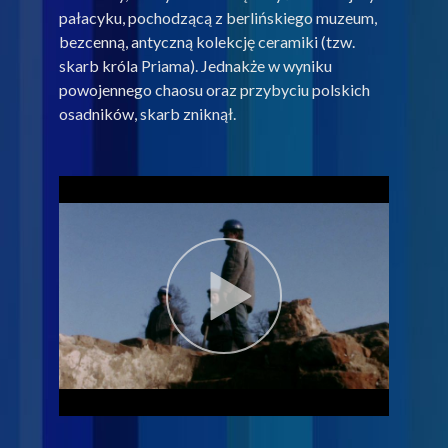
pałacyku, pochodzącą z berlińskiego muzeum,
bezcenną, antyczną kolekcję ceramiki (tzw.
skarb króla Priama). Jednakże w wyniku
powojennego chaosu oraz przybyciu polskich
osadników, skarb zniknął.