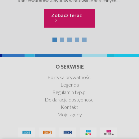
konserwatorów zabytków w ratowanie bezcennych
Degi
zabytków kultury tego regionu. Prace archeologiczno
tema
- konserwatorskie prowadzono: w mieście Prilep...
dzie
Niecodzienne historie
Zobacz teraz
O SERWISIE
Polityka prywatności
Legenda
Regulamin tvp.pl
Deklaracja dostępności
Kontakt
Moje zgody