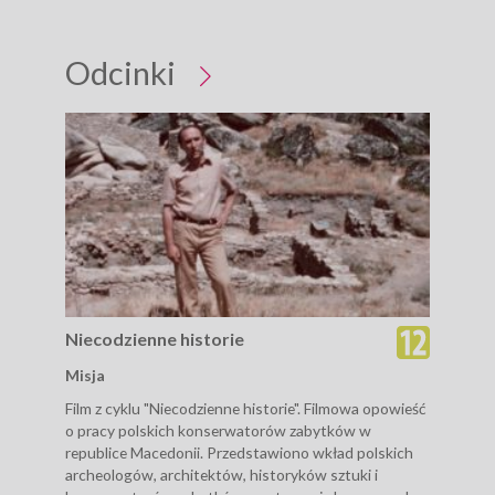
Odcinki
Niecodzienne historie
Nie
Misja
Obó
Film z cyklu "Niecodzienne historie". Filmowa opowieść
Feli
o pracy polskich konserwatorów zabytków w
z Ka
republice Macedonii. Przedstawiono wkład polskich
reha
archeologów, architektów, historyków sztuki i
dokt