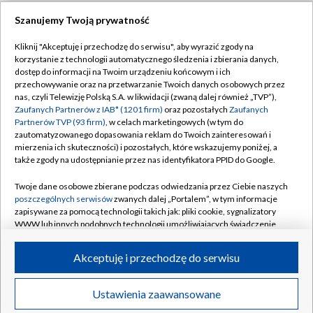
Szanujemy Twoją prywatność
Kliknij "Akceptuję i przechodzę do serwisu", aby wyrazić zgody na
korzystanie z technologii automatycznego śledzenia i zbierania danych,
dostęp do informacji na Twoim urządzeniu końcowym i ich
przechowywanie oraz na przetwarzanie Twoich danych osobowych przez
nas, czyli Telewizję Polską S.A. w likwidacji (zwaną dalej również „TVP”),
Zaufanych Partnerów z IAB* (1201 firm)
oraz pozostałych
Zaufanych
Partnerów TVP (93 firm)
, w celach marketingowych (w tym do
zautomatyzowanego dopasowania reklam do Twoich zainteresowań i
mierzenia ich skuteczności) i pozostałych, które wskazujemy poniżej, a
także zgody na udostępnianie przez nas identyfikatora PPID do Google.
Twoje dane osobowe zbierane podczas odwiedzania przez Ciebie naszych
poszczególnych serwisów
zwanych dalej „Portalem”, w tym informacje
zapisywane za pomocą technologii takich jak: pliki cookie, sygnalizatory
WWW lub innych podobnych technologii umożliwiających świadczenie
dopasowanych i bezpiecznych usług, personalizację treści oraz reklam,
udostępnianie funkcji mediów społecznościowych oraz analizowanie
Akceptuję i przechodzę do serwisu
ruchu w Internecie.
© 2026 Telewizja Polska S.A.
Twoje dane osobowe zbierane podczas odwiedzania przez Ciebie
Ustawienia zaawansowane
poszczególnych serwisów
na Portalu, takie jak adresy IP, identyfikatory