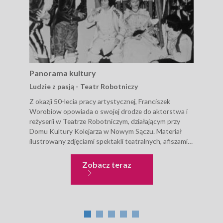
Panorama kultury
Pan
Ludzie z pasją - Teatr Robotniczy
Co d
Z okazji 50-lecia pracy artystycznej, Franciszek
W lu
Worobiow opowiada o swojej drodze do aktorstwa i
Publ
reżyserii w Teatrze Robotniczym, działającym przy
Pańs
Domu Kultury Kolejarza w Nowym Sączu. Materiał
prze
ilustrowany zdjęciami spektakli teatralnych, afiszami i
bezp
wycinkami prasowymi, które dokumentują bogaty
prac
dorobek artystyczny...
czyt
Panorama kultury
Zobacz teraz