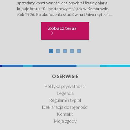
sprzedaży kosztowności ocalonych z Ukrainy Maria
sprz
kupuje bratu 40 - hektarowy majątek w Komorowie.
kupu
Rok 1926. Po ukończeniu studiów na Uniwersytecie
Rok 
Janusz wyjeżdża do...
Janu
Sława i chwała
Zobacz teraz
O SERWISIE
Polityka prywatności
Legenda
Regulamin tvp.pl
Deklaracja dostępności
Kontakt
Moje zgody