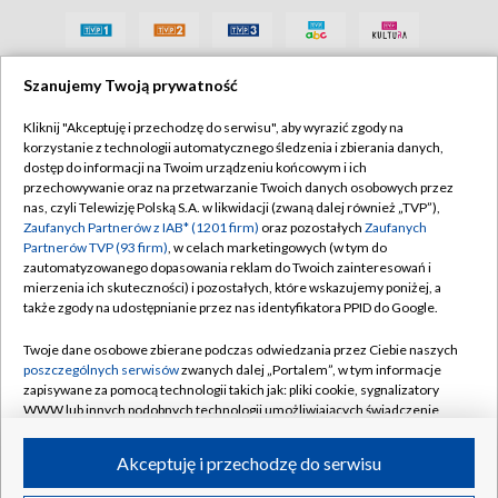
Szanujemy Twoją prywatność
Kliknij "Akceptuję i przechodzę do serwisu", aby wyrazić zgody na
korzystanie z technologii automatycznego śledzenia i zbierania danych,
dostęp do informacji na Twoim urządzeniu końcowym i ich
przechowywanie oraz na przetwarzanie Twoich danych osobowych przez
nas, czyli Telewizję Polską S.A. w likwidacji (zwaną dalej również „TVP”),
Zaufanych Partnerów z IAB* (1201 firm)
oraz pozostałych
Zaufanych
Partnerów TVP (93 firm)
, w celach marketingowych (w tym do
zautomatyzowanego dopasowania reklam do Twoich zainteresowań i
mierzenia ich skuteczności) i pozostałych, które wskazujemy poniżej, a
także zgody na udostępnianie przez nas identyfikatora PPID do Google.
Twoje dane osobowe zbierane podczas odwiedzania przez Ciebie naszych
poszczególnych serwisów
zwanych dalej „Portalem”, w tym informacje
zapisywane za pomocą technologii takich jak: pliki cookie, sygnalizatory
WWW lub innych podobnych technologii umożliwiających świadczenie
dopasowanych i bezpiecznych usług, personalizację treści oraz reklam,
udostępnianie funkcji mediów społecznościowych oraz analizowanie
Akceptuję i przechodzę do serwisu
ruchu w Internecie.