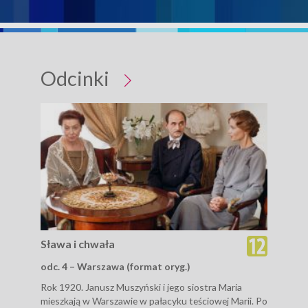
Odcinki
Sława i chwała
Sła
odc. 4 – Warszawa (format oryg.)
odc
Rok 1920. Janusz Muszyński i jego siostra Maria
Rok 
mieszkają w Warszawie w pałacyku teściowej Marii. Po
mies