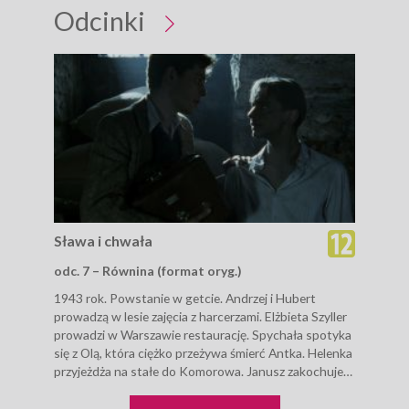
Odcinki
Sława i chwała
Sła
odc. 7 – Równina (format oryg.)
odc
1943 rok. Powstanie w getcie. Andrzej i Hubert
1943
prowadzą w lesie zajęcia z harcerzami. Elżbieta Szyller
prow
prowadzi w Warszawie restaurację. Spychała spotyka
prow
się z Olą, która ciężko przeżywa śmierć Antka. Helenka
się 
przyjeżdża na stałe do Komorowa. Janusz zakochuje
przy
się w...
się w