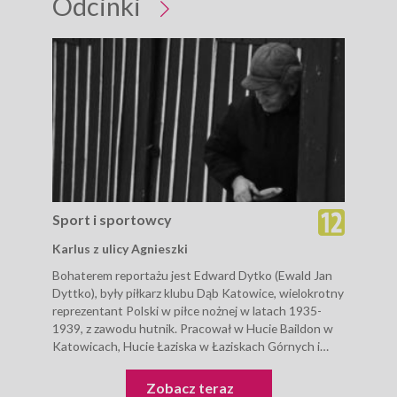
Odcinki
Sport i sportowcy
Spo
Karlus z ulicy Agnieszki
Czł
Bohaterem reportażu jest Edward Dytko (Ewald Jan
Repo
Dyttko), były piłkarz klubu Dąb Katowice, wielokrotny
repr
reprezentant Polski w piłce nożnej w latach 1935-
Bram
1939, z zawodu hutnik. Pracował w Hucie Baildon w
na m
Katowicach, Hucie Łaziska w Łaziskach Górnych i
emoc
krótko w kopalni...
hoke
Sport i sportowcy
Zobacz teraz