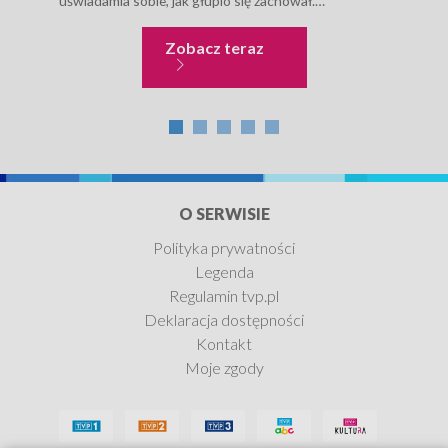
uświadamia sobie, jak głupio się zachował.
urad
Zdenerwowany dzwoni do wujka, razem jadą...
koni
Sześć milionów sekund
Zobacz teraz
O SERWISIE
Polityka prywatności
Legenda
Regulamin tvp.pl
Deklaracja dostępności
Kontakt
Moje zgody