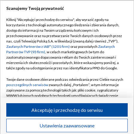
Szanujemy Twoją prywatność
Kliknij "Akceptuję i przechodzę do serwisu", aby wyrazić zgody na
korzystanie z technologii automatycznego śledzenia i zbierania danych,
dostęp do informacji na Twoim urządzeniu końcowym i ich
przechowywanie oraz na przetwarzanie Twoich danych osobowych przez
nas, czyli Telewizję Polską S.A. w likwidacji (zwaną dalej również „TVP”),
Zaufanych Partnerów z IAB* (1201 firm)
oraz pozostałych
Zaufanych
Partnerów TVP (93 firm)
, w celach marketingowych (w tym do
zautomatyzowanego dopasowania reklam do Twoich zainteresowań i
mierzenia ich skuteczności) i pozostałych, które wskazujemy poniżej, a
także zgody na udostępnianie przez nas identyfikatora PPID do Google.
Twoje dane osobowe zbierane podczas odwiedzania przez Ciebie naszych
poszczególnych serwisów
zwanych dalej „Portalem”, w tym informacje
zapisywane za pomocą technologii takich jak: pliki cookie, sygnalizatory
WWW lub innych podobnych technologii umożliwiających świadczenie
dopasowanych i bezpiecznych usług, personalizację treści oraz reklam,
udostępnianie funkcji mediów społecznościowych oraz analizowanie
Akceptuję i przechodzę do serwisu
ruchu w Internecie.
© 2026 Telewizja Polska S.A.
Twoje dane osobowe zbierane podczas odwiedzania przez Ciebie
Ustawienia zaawansowane
poszczególnych serwisów
na Portalu, takie jak adresy IP, identyfikatory
Twoich urządzeń końcowych i identyfikatory plików cookie, informacje o