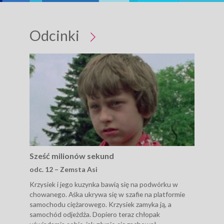
Odcinki
Sześć milionów sekund
Sze
odc. 12 – Zemsta Asi
odc
Krzysiek i jego kuzynka bawią się na podwórku w
Zacz
chowanego. Aśka ukrywa się w szafie na platformie
do K
samochodu ciężarowego. Krzysiek zamyka ją, a
sana
samochód odjeżdża. Dopiero teraz chłopak
Krzy