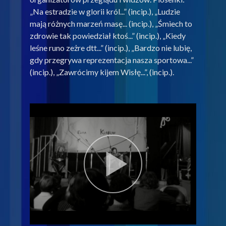
„Na estradzie w glorii król...” (incip.), „Ludzie
mają różnych marzeń masę... (incip.), „Śmiech to
zdrowie tak powiedział ktoś...” (incip.), „Kiedy
leśne runo zeżre dtt...” (incip.), „Bardzo nie lubię,
gdy przegrywa reprezentacja nasza sportowa...”
(incip.), „Zawrócimy kijem Wisłę...”, (incip.).