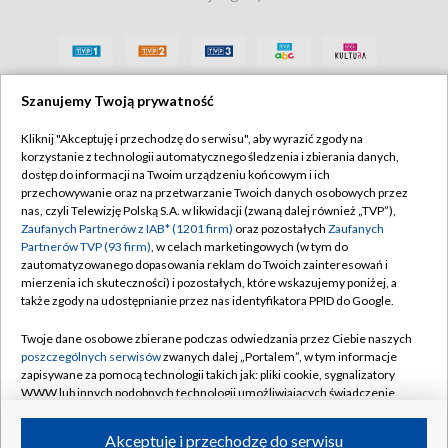
Szanujemy Twoją prywatność
Kliknij "Akceptuję i przechodzę do serwisu", aby wyrazić zgody na
korzystanie z technologii automatycznego śledzenia i zbierania danych,
dostęp do informacji na Twoim urządzeniu końcowym i ich
przechowywanie oraz na przetwarzanie Twoich danych osobowych przez
nas, czyli Telewizję Polską S.A. w likwidacji (zwaną dalej również „TVP”),
Zaufanych Partnerów z IAB* (1201 firm)
oraz pozostałych
Zaufanych
Partnerów TVP (93 firm)
, w celach marketingowych (w tym do
zautomatyzowanego dopasowania reklam do Twoich zainteresowań i
mierzenia ich skuteczności) i pozostałych, które wskazujemy poniżej, a
także zgody na udostępnianie przez nas identyfikatora PPID do Google.
Twoje dane osobowe zbierane podczas odwiedzania przez Ciebie naszych
poszczególnych serwisów
zwanych dalej „Portalem”, w tym informacje
zapisywane za pomocą technologii takich jak: pliki cookie, sygnalizatory
WWW lub innych podobnych technologii umożliwiających świadczenie
dopasowanych i bezpiecznych usług, personalizację treści oraz reklam,
udostępnianie funkcji mediów społecznościowych oraz analizowanie
Akceptuję i przechodzę do serwisu
ruchu w Internecie.