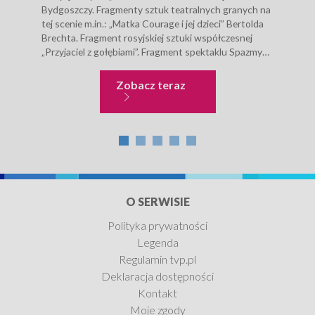
Bydgoszczy. Fragmenty sztuk teatralnych granych na
Czes
tej scenie m.in.: „Matka Courage i jej dzieci” Bertolda
jego
Brechta. Fragment rosyjskiej sztuki współczesnej
Olej
„Przyjaciel z gołębiami”. Fragment spektaklu Spazmy
roz
modne Wojciecha Bogusławskiego – scena
odci
przyjazdu...
Teatr i sztuka sceniczna
Zobacz teraz
O SERWISIE
Polityka prywatności
Legenda
Regulamin tvp.pl
Deklaracja dostępności
Kontakt
Moje zgody