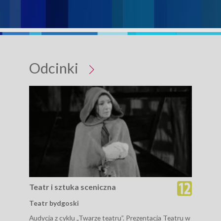
Odcinki
Teatr i sztuka sceniczna
Tea
Teatr bydgoski
Mod
Audycja z cyklu „Twarze teatru”. Prezentacja Teatru w
W wi