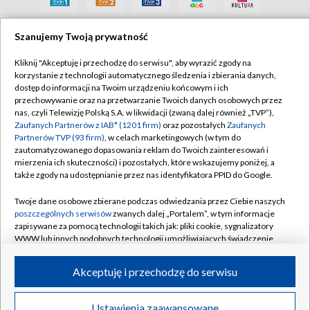
Szanujemy Twoją prywatność
Kliknij "Akceptuję i przechodzę do serwisu", aby wyrazić zgody na
korzystanie z technologii automatycznego śledzenia i zbierania danych,
dostęp do informacji na Twoim urządzeniu końcowym i ich
przechowywanie oraz na przetwarzanie Twoich danych osobowych przez
nas, czyli Telewizję Polską S.A. w likwidacji (zwaną dalej również „TVP”),
Zaufanych Partnerów z IAB* (1201 firm)
oraz pozostałych
Zaufanych
Partnerów TVP (93 firm)
, w celach marketingowych (w tym do
zautomatyzowanego dopasowania reklam do Twoich zainteresowań i
mierzenia ich skuteczności) i pozostałych, które wskazujemy poniżej, a
także zgody na udostępnianie przez nas identyfikatora PPID do Google.
Twoje dane osobowe zbierane podczas odwiedzania przez Ciebie naszych
poszczególnych serwisów
zwanych dalej „Portalem”, w tym informacje
zapisywane za pomocą technologii takich jak: pliki cookie, sygnalizatory
WWW lub innych podobnych technologii umożliwiających świadczenie
dopasowanych i bezpiecznych usług, personalizację treści oraz reklam,
udostępnianie funkcji mediów społecznościowych oraz analizowanie
Akceptuję i przechodzę do serwisu
ruchu w Internecie.
© 2026 Telewizja Polska S.A.
Twoje dane osobowe zbierane podczas odwiedzania przez Ciebie
Ustawienia zaawansowane