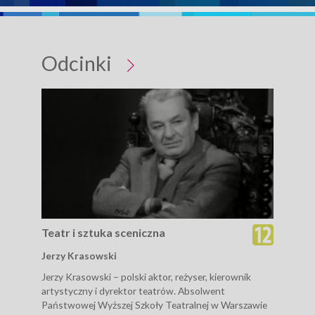
Odcinki
Teatr i sztuka sceniczna
Tea
Jerzy Krasowski
Muzy
Jerzy Krasowski – polski aktor, reżyser, kierownik
Cykl
artystyczny i dyrektor teatrów. Absolwent
zwią
Państwowej Wyższej Szkoły Teatralnej w Warszawie
Wroc