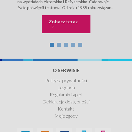
na wydziałach Aktorskim i Reżyserskim. Całe swoje
prez
życie poświęcił teatrowi. Od roku 1955 roku związany
Terp
z nowo otwartym Teatrem Ludowym w krakowskiej...
Klio
Ilde
Teatr i sztuka sceniczna
Zobacz teraz
O SERWISIE
Polityka prywatności
Legenda
Regulamin tvp.pl
Deklaracja dostępności
Kontakt
Moje zgody