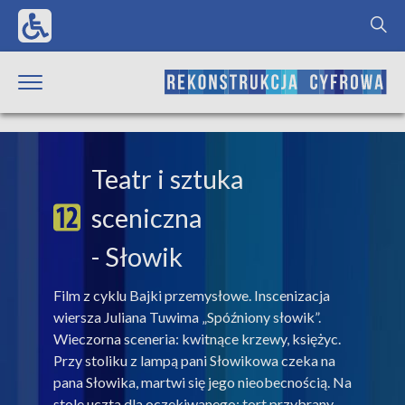
Teatr i sztuka
sceniczna
- Słowik
Film z cyklu Bajki przemysłowe. Inscenizacja
wiersza Juliana Tuwima „Spóźniony słowik”.
Wieczorna sceneria: kwitnące krzewy, księżyc.
Przy stoliku z lampą pani Słowikowa czeka na
pana Słowika, martwi się jego nieobecnością. Na
stole uczta dla oczekiwanego: tort przybrany