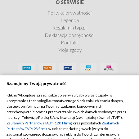
O SERWISIE
Polityka prywatności
Legenda
Regulamin tvp.pl
Deklaracja dostępności
Kontakt
Moje zgody
Szanujemy Twoją prywatność
Kliknij "Akceptuję i przechodzę do serwisu", aby wyrazić zgody na
korzystanie z technologii automatycznego śledzenia i zbierania danych,
dostęp do informacji na Twoim urządzeniu końcowym i ich
przechowywanie oraz na przetwarzanie Twoich danych osobowych przez
nas, czyli Telewizję Polską S.A. w likwidacji (zwaną dalej również „TVP”),
Zaufanych Partnerów z IAB* (1201 firm)
oraz pozostałych
Zaufanych
Partnerów TVP (93 firm)
, w celach marketingowych (w tym do
zautomatyzowanego dopasowania reklam do Twoich zainteresowań i