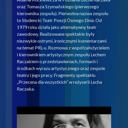
oraz Tomasza Szymańskiego (pierwszego
kierownika zespołu). Pierwotna nazwa zespołu
to Studencki Teatr Poezji Ósmego Dnia. Od
1979 roku działa jako alternatywny teatr
zawodowy. Realizowane spektakle były
niezwykle ostrymi, ironicznymi komentarzami
na temat PRL-u. Rozmowa z współzałożycielem
i kierownikiem artystycznym zespołu Lechem
Raczakiem o przedstawieniach, formach i
środkach wyrazu artystycznego oraz zespole
teatru i jego pracy. Fragmenty spektaklu
„Przecena dla wszystkich” w reżyserii Lecha
Raczaka.