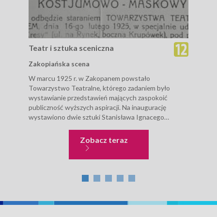
Teatr i sztuka sceniczna
Tea
Zakopiańska scena
Prz
W marcu 1925 r. w Zakopanem powstało
Audy
Towarzystwo Teatralne, którego zadaniem było
sztu
wystawianie przedstawień mających zaspokoić
sakr
publiczność wyższych aspiracji. Na inaugurację
miło
wystawiono dwie sztuki Stanisława Ignacego
ludz
Witkiewicza. 60 lat później w 100-lecie urodzin
końc
Witkacego zorganizowano obchody, w których
Teatr i sztuka sceniczna
Zobacz teraz
wiodącą rolę...