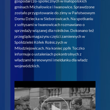
gospodarczo-społecznych w małopolskich
gminach Michałowice i Iwanowice. Sprawdzone
zostało przygotowanie do zimy w Państwowym
Domu Dziecka w Sieborowicach. Na spotkaniu
z sołtysami w Iwanowicach rozmawiano o
sprzedaży wiązanej dla rolników. Dokonano też
przeglądu magazynu części zamiennych w
Spółdzielni Kółek Rolniczych w
Młodziejowicach. Na koniec ppłk Toczko
informuje o ustaleniach pokontrolnych z
władzami terenowymi i meldunku dla władz
wojewódzkich.