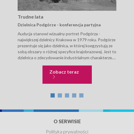
Trudne lata
Tru
Dzielnica Podgórze - konferencja partyjna
Mas
Audycja stanowi wizualny portret Podgórza -
Ujęc
największej dzielnicy Krakowa w 1979 roku. Podgórze
prze
prezentuje się jako dzielnica, w której koegzystują ze
masó
sobą obszary o różnej specyfice krajobrazowej. Jest to
któ
dzielnica o zdecydowanie industrialnym charakterze.
środ
Na jej terenie znajdują się kluczowe...
1968
repe
Trudne lata
Zobacz teraz
O SERWISIE
Polityka prywatności