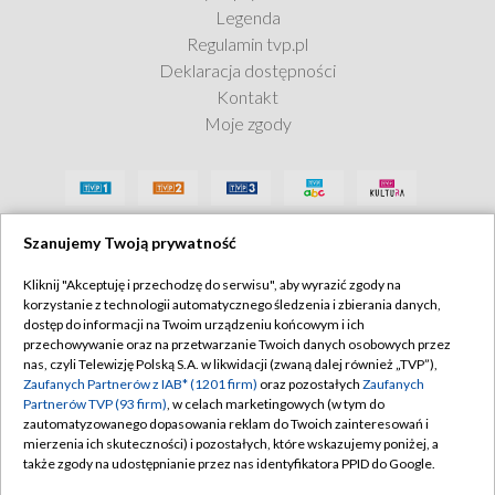
Legenda
Regulamin tvp.pl
Deklaracja dostępności
Kontakt
Moje zgody
Szanujemy Twoją prywatność
Kliknij "Akceptuję i przechodzę do serwisu", aby wyrazić zgody na
korzystanie z technologii automatycznego śledzenia i zbierania danych,
dostęp do informacji na Twoim urządzeniu końcowym i ich
przechowywanie oraz na przetwarzanie Twoich danych osobowych przez
nas, czyli Telewizję Polską S.A. w likwidacji (zwaną dalej również „TVP”),
Zaufanych Partnerów z IAB* (1201 firm)
oraz pozostałych
Zaufanych
Partnerów TVP (93 firm)
, w celach marketingowych (w tym do
zautomatyzowanego dopasowania reklam do Twoich zainteresowań i
mierzenia ich skuteczności) i pozostałych, które wskazujemy poniżej, a
także zgody na udostępnianie przez nas identyfikatora PPID do Google.