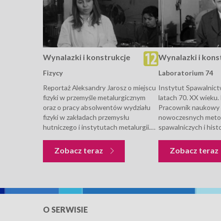
Wynalazki i konstrukcje
Wynalazki i kons
Fizycy
Laboratorium 74
Reportaż Aleksandry Jarosz o miejscu
Instytut Spawalnict
fizyki w przemyśle metalurgicznym
latach 70. XX wieku.
oraz o pracy absolwentów wydziału
Pracownik naukowy
fizyki w zakładach przemysłu
nowoczesnych met
hutniczego i instytutach metalurgii.
spawalniczych i hist
Kim są fizycy? To ludzie, którzy
łukowego. Praca w l
większość swojego życia spędzają w
sprawdzanie struktur
Wynalazki i konstrukcje
Zobacz teraz
Zobacz teraz
laboratoriach (M. Skłodowska Curie,
monitorach. Wypowi
Albert Einstein), badają...
na temat wymagań m
spawalniczych, spaw
elektrożużlowego i t
O SERWISIE