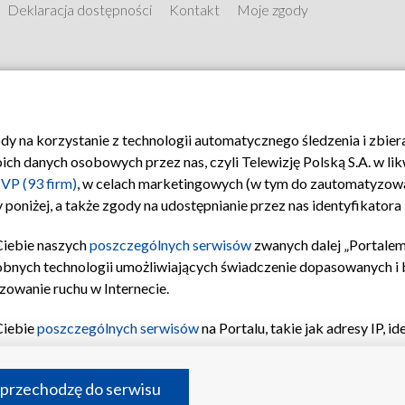
Deklaracja dostępności
Kontakt
Moje zgody
ody na korzystanie z technologii automatycznego śledzenia i zbie
 danych osobowych przez nas, czyli Telewizję Polską S.A. w likw
VP (93 firm)
, w celach marketingowych (w tym do zautomatyzow
 poniżej, a także zgody na udostępnianie przez nas identyfikator
Ciebie naszych
poszczególnych serwisów
zwanych dalej „Portalem
obnych technologii umożliwiających świadczenie dopasowanych i be
zowanie ruchu w Internecie.
Ciebie
poszczególnych serwisów
na Portalu, takie jak adresy IP, 
© 2026 Telewizja Polska S.A.
sach Portalu czy historia odwiedzin będą przetwarzane przez TV
ji: przechowywania informacji na urządzeniu lub dostęp do nich,
 przechodzę do serwisu
enia profilu spersonalizowanych treści, wyboru spersonalizowany