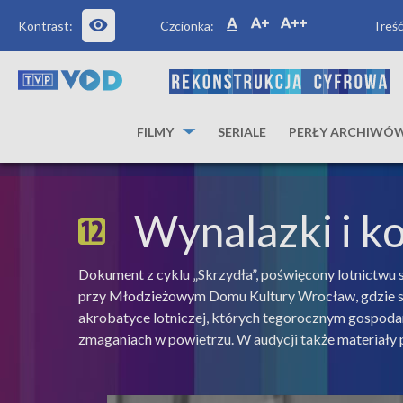
Kontrast:
Czcionka:
Treść
FILMY
SERIALE
PERŁY ARCHIWÓ
Wynalazki i k
Dokument z cyklu „Skrzydła”, poświęcony lotnictwu
przy Młodzieżowym Domu Kultury Wrocław, gdzie sw
akrobatyce lotniczej, których tegorocznym gospodar
zmaganiach w powietrzu. W audycji także materiały p