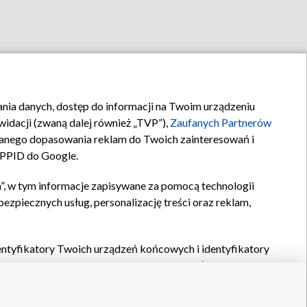
rania danych, dostęp do informacji na Twoim urządzeniu
idacji (zwaną dalej również „TVP”),
Zaufanych Partnerów
anego dopasowania reklam do Twoich zainteresowań i
a PPID do Google.
”, w tym informacje zapisywane za pomocą technologii
zpiecznych usług, personalizację treści oraz reklam,
identyfikatory Twoich urządzeń końcowych i identyfikatory
P,
Zaufanych Partnerów z IAB
oraz pozostałych
Zaufanych
 wyboru podstawowych reklam, wyboru spersonalizowanych
ch treści, pomiaru wydajności reklam, pomiaru wydajności