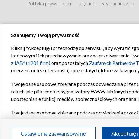
Polityka prywatności
Legenda
Regulamin tvp.pl
Szanujemy Twoją prywatność
Kliknij "Akceptuję i przechodzę do serwisu", aby wyrazić zg
końcowym i ich przechowywanie oraz na przetwarzanie Twoich
z IAB* (1201 firm)
oraz pozostałych
Zaufanych Partnerów T
mierzenia ich skuteczności) i pozostałych, które wskazujemy
Twoje dane osobowe zbierane podczas odwiedzania przez 
takich jak: pliki cookie, sygnalizatory WWW lub innych pod
udostępnianie funkcji mediów społecznościowych oraz anali
Twoje dane osobowe zbierane podczas odwiedzania przez 
plików cookie, informacje o Twoich wyszukiwaniach w serwi
Partnerów TVP
dla realizacji następujących celów i funkc
Ustawienia zaawansowane
Akceptuję i
reklam, tworzenia profilu spersonalizowanych reklam, tworz