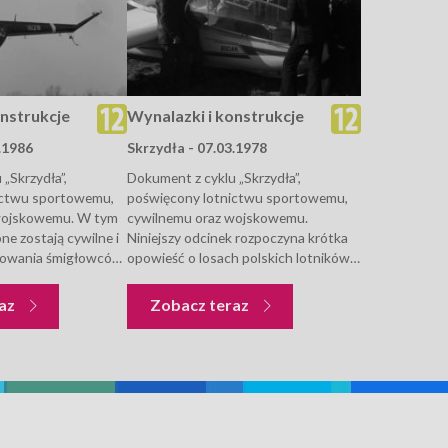
onstrukcje
Wynalazki i konstrukcje
.1986
Skrzydła - 07.03.1978
„Skrzydła”,
Dokument z cyklu „Skrzydła”,
ictwu sportowemu,
poświęcony lotnictwu sportowemu,
wojskowemu. W tym
cywilnemu oraz wojskowemu.
ne zostają cywilne i
Niniejszy odcinek rozpoczyna krótka
owania śmigłowców.
opowieść o losach polskich lotników
 zdjęcia i nagrania
walczących w Bitwie o Anglię w 1940
dzić można trening
r. (narracja wzbogacona jest o
Wynalazki i konstrukcje
Wynalazki i konstrukcje
raz
Zobacz teraz
j Wrocławskiej
archiwalne kroniki filmowe i
ania Fizycznego w
fotografie). Następnie pracownik
Muzeum Lotnictwa...