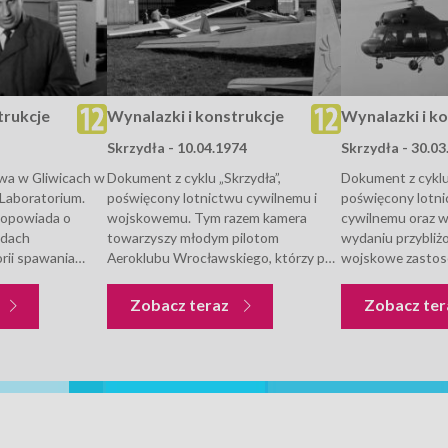
trukcje
Wynalazki i konstrukcje
Wynalazki i k
Skrzydła - 10.04.1974
Skrzydła - 30.03
wa w Gliwicach w
Dokument z cyklu „Skrzydła”,
Dokument z cyklu 
 Laboratorium.
poświęcony lotnictwu cywilnemu i
poświęcony lotn
 opowiada o
wojskowemu. Tym razem kamera
cywilnemu oraz 
odach
towarzyszy młodym pilotom
wydaniu przybliżo
orii spawania
Aeroklubu Wrocławskiego, którzy po
wojskowe zastos
aboratorium,
zimowej przerwie w sezonie wracają
W materiale liczne
 metali na
do swoich ćwiczeń na szybowcach
tych maszyn. Śle
Wynalazki i konstrukcje
Wynalazki i konstrukcje
Zobacz teraz
Zobacz te
edzi inżynierów
model Bocian i Czapla. Prace w
sekcji lotniarskie
ateriałów
hangarach nad przygotowaniem
Akademii Wychow
ania
maszyn do...
górach Jeżowa...
arciowego...