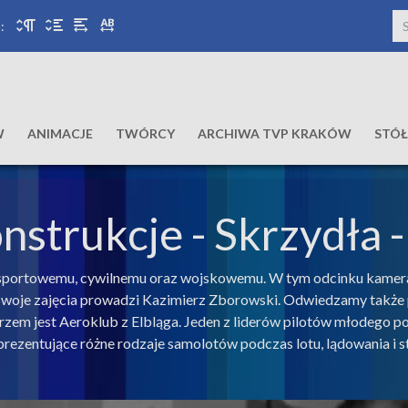
:
W
ANIMACJE
TWÓRCY
ARCHIWA TVP KRAKÓW
STÓ
onstrukcje
- Skrzydła 
 sportowemu, cywilnemu oraz wojskowemu. W tym odcinku kamera 
oje zajęcia prowadzi Kazimierz Zborowski. Odwiedzamy także p
zem jest Aeroklub z Elbląga. Jeden z liderów pilotów młodego p
rezentujące różne rodzaje samolotów podczas lotu, lądowania i st