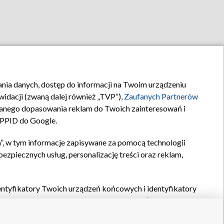
rania danych, dostęp do informacji na Twoim urządzeniu
idacji (zwaną dalej również „TVP”),
Zaufanych Partnerów
anego dopasowania reklam do Twoich zainteresowań i
a PPID do Google.
”, w tym informacje zapisywane za pomocą technologii
zpiecznych usług, personalizację treści oraz reklam,
identyfikatory Twoich urządzeń końcowych i identyfikatory
P,
Zaufanych Partnerów z IAB
oraz pozostałych
Zaufanych
 wyboru podstawowych reklam, wyboru spersonalizowanych