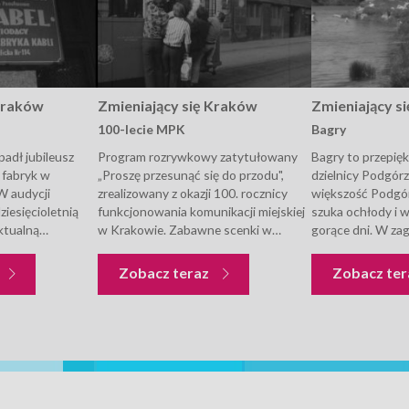
 Kraków
Zmieniający się Kraków
Zmieniający s
100-lecie MPK
Bagry
ypadł jubileusz
Program rozrywkowy zatytułowany
Bagry to przepię
h fabryk w
„Proszę przesunąć się do przodu",
dzielnicy Podgórz
W audycji
zrealizowany z okazji 100. rocznicy
większość Podgór
iesięcioletnią
funkcjonowania komunikacji miejskiej
szuka ochłody i 
aktualną
w Krakowie. Zabawne scenki w
gorące dni. W z
amerą opowiedzieli
wykonaniu znakomitych krakowskich
kompleksie wodn
orys pracownicy;
aktorów Tadeusza Kwinty i Jana
żeglarstwo, surfi
Zmieniający się Kraków
Zmieniający się Kraków
Zobacz teraz
Zobacz te
Stanisław Bilski,
Prochyry z wykorzystaniem tramwaju
czy też łowić ryby
uj, były
elektrycznego. Przejażdżka konnym
tramwajem spod Barbakanu pod...