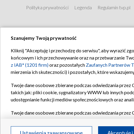
Polityka prywatności
Legenda
Regulamin tvp.pl
Szanujemy Twoją prywatność
Kliknij "Akceptuję i przechodzę do serwisu", aby wyrazić zg
końcowym i ich przechowywanie oraz na przetwarzanie Twoich
z IAB* (1201 firm)
oraz pozostałych
Zaufanych Partnerów T
mierzenia ich skuteczności) i pozostałych, które wskazujemy
Twoje dane osobowe zbierane podczas odwiedzania przez 
takich jak: pliki cookie, sygnalizatory WWW lub innych pod
udostępnianie funkcji mediów społecznościowych oraz anali
Twoje dane osobowe zbierane podczas odwiedzania przez 
plików cookie, informacje o Twoich wyszukiwaniach w serwi
Partnerów TVP
dla realizacji następujących celów i funkc
Ustawienia zaawansowane
Akceptuję i