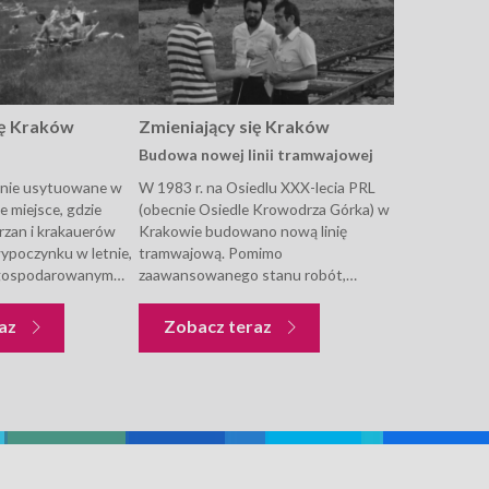
ię Kraków
Zmieniający się Kraków
Budowa nowej linii tramwajowej
knie usytuowane w
W 1983 r. na Osiedlu XXX-lecia PRL
e miejsce, gdzie
(obecnie Osiedle Krowodrza Górka) w
zan i krakauerów
Krakowie budowano nową linię
wypoczynku w letnie,
tramwajową. Pomimo
agospodarowanym
zaawansowanego stanu robót,
ym można uprawiać
postawionych słupów trakcyjnych i
ng, zażywać kąpieli
podstacji, prace zostały wstrzymane
Zmieniający się Kraków
Zmieniający się Kraków
raz
Zobacz teraz
.
ze względu na brak kabla potrzebnego
na łączenie podstacji z siecią...