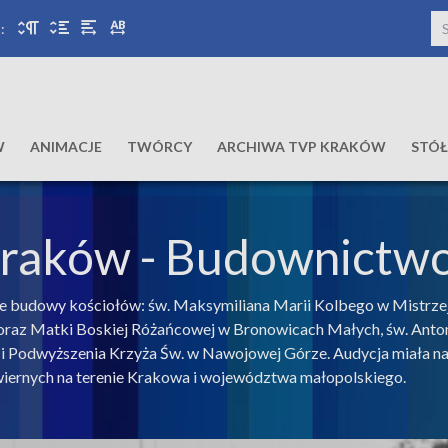
:
W
ANIMACJE
TWÓRCY
ARCHIWA TVP KRAKÓW
STÓ
Kraków
- Budownictwo
e budowy kościołów: św. Maksymiliana Marii Kolbego w Mistrze
oraz Matki Boskiej Różańcowej w Bronowicach Małych, św. Anton
i Podwyższenia Krzyża Św. w Nawojowej Górze. Audycja miała na 
 wiernych na terenie Krakowa i województwa małopolskiego.