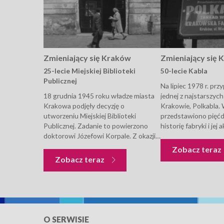
Zmieniający się Kraków
Zmieniający się
25-lecie Miejskiej Biblioteki
50-lecie Kabla
Publicznej
Na lipiec 1978 r. prz
18 grudnia 1945 roku władze miasta
jednej z najstarszyc
Krakowa podjęły decyzję o
Krakowie, Polkabla. 
utworzeniu Miejskiej Biblioteki
przedstawiono pięćdz
Publicznej. Zadanie to powierzono
historię fabryki i jej 
doktorowi Józefowi Korpale. Z okazji
działalność. Przed k
jubileuszu 25-lecia biblioteki, autor
swój zawodowy życi
Zobacz teraz
felietonu przedstawia profil
jeden z najstarszych 
Zmieniający się Kraków
Zobacz teraz
działalności instytucji oraz
brygadzista Józef Hoł
zorganizowaną z tej okazji
naczelny...
okolicznościową wystawę.
O SERWISIE