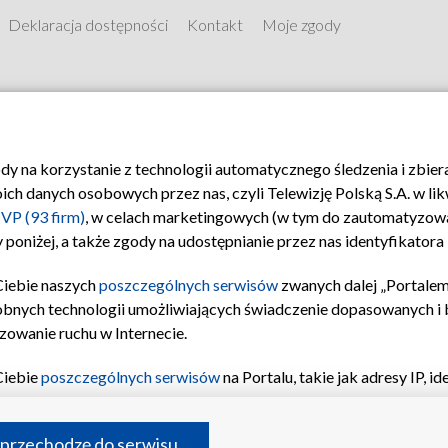
Deklaracja dostępności
Kontakt
Moje zgody
ody na korzystanie z technologii automatycznego śledzenia i zbie
 danych osobowych przez nas, czyli Telewizję Polską S.A. w likw
VP (93 firm)
, w celach marketingowych (w tym do zautomatyzow
 poniżej, a także zgody na udostępnianie przez nas identyfikator
Ciebie naszych
poszczególnych serwisów
zwanych dalej „Portalem
obnych technologii umożliwiających świadczenie dopasowanych i be
zowanie ruchu w Internecie.
Ciebie
poszczególnych serwisów
na Portalu, takie jak adresy IP, 
© 2026 Telewizja Polska S.A.
sach Portalu czy historia odwiedzin będą przetwarzane przez TV
ji: przechowywania informacji na urządzeniu lub dostęp do nich,
 przechodzę do serwisu