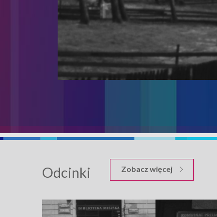
Odcinki
odcinków Zm
Zobacz więcej