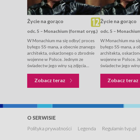
Życie na gorąco
Życie na gorąco
odc. 5 – Monachium (format oryg.)
odc. 5 – Monachiu
W Monachium ma się odbyć proces
W Monachium ma się
byłego SS-mana, a obecnie znanego
byłego SS-mana, a o
architekta, oskarżonego o zbrodnie
architekta, oskarżon
wojenne w Polsce. Jednym ze
wojenne w Polsce. J
świadectw jego winy są zdjęcia
świadectw jego winy 
wykonane przez naocznego świadka
wykonane przez nao
zbrodni. Trzeba jednak odnaleźć
zbrodni. Trzeba jedn
Życie na gorąco
Zobacz teraz
Zobacz teraz
negatywy lub autora zdjęć.
negatywy lub autora 
O SERWISIE
Polityka prywatności
Legenda
Regulamin tvp.pl