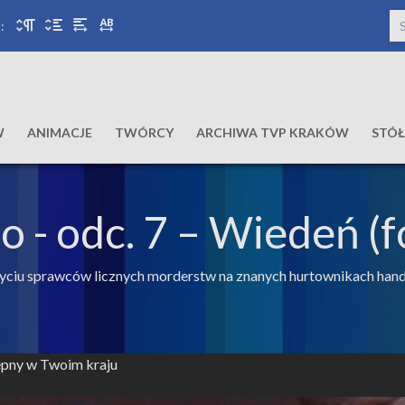
:
W
ANIMACJE
TWÓRCY
ARCHIWA TVP KRAKÓW
STÓ
co
- odc. 7 – Wiedeń (f
yciu sprawców licznych morderstw na znanych hurtownikach hand
tępny w Twoim kraju