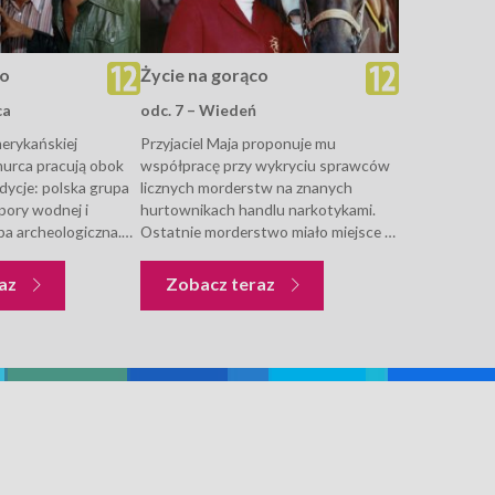
co
Życie na gorąco
ca
odc. 7 – Wiedeń
rykańskiej
Przyjaciel Maja proponuje mu
urca pracują obok
współpracę przy wykryciu sprawców
dycje: polska grupa
licznych morderstw na znanych
ory wodnej i
hurtownikach handlu narkotykami.
a archeologiczna.
Ostatnie morderstwo miało miejsce w
na miejsce, by pomóc
Wiedniu...
fliktu między nimi.
Życie na gorąco
Życie na gorąco
raz
Zobacz teraz
zapobiec tej