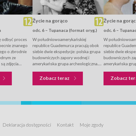
Życie na gorąco
Życie na gorą
m
odc. 6 – Tupanaca (format oryg.)
odc. 6 – Tupana
 odbyć proces
W południowoamerykańskiej
W południowoame
becnie znanego
republice Guademurca pracują obok
republice Guadem
ego o zbrodnie
siebie dwie ekspedycje: polska grupa
siebie dwie ekspe
ednym ze
budowniczych zapory wodnej i
budowniczych zap
są zdjęcia
amerykańska grupa archeologiczna.
amerykańska grup
cznego świadka
Maj ma udać się na miejsce, by pomóc
Maj ma udać się 
ak odnaleźć
w rozwiązaniu konfliktu między nimi.
w rozwiązaniu kon
Życie na gorąco
Życie na gorąco
Zobacz teraz
Zobacz te
zdjęć.
Ktoś jednak chce zapobiec tej
Ktoś jednak chce 
podróży...
podróży...
Deklaracja dostępności
Kontakt
Moje zgody