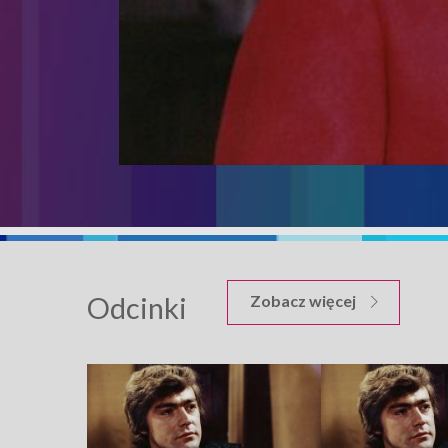
Odcinki
odcinków Ży
Zobacz więcej