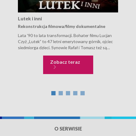
Lutek i inni
Pre
Rekonstrukcja filmowa/filmy dokumentalne
Rek
Lata '90 to lata transformacji. Bohater filmu Lucjan
Psyc
Czyż „Lutek” to 47 letni emerytowany górnik, ojciec
któr
siedmiorga dzieci. Synowie Rafał i Tomasz też są
przy
górnikami, ale dorabiają jeszcze gdzie tylko to możliwe.
nigd
Wszyscy pracują na hałdzie, aby dorobić do
się 
Lutek i inni
Zobacz teraz
skromnych...
że g
O SERWISIE