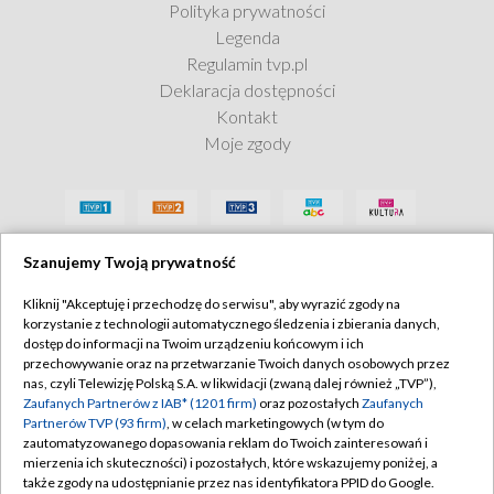
Polityka prywatności
Legenda
Regulamin tvp.pl
Deklaracja dostępności
Kontakt
Moje zgody
Szanujemy Twoją prywatność
Kliknij "Akceptuję i przechodzę do serwisu", aby wyrazić zgody na
korzystanie z technologii automatycznego śledzenia i zbierania danych,
dostęp do informacji na Twoim urządzeniu końcowym i ich
przechowywanie oraz na przetwarzanie Twoich danych osobowych przez
nas, czyli Telewizję Polską S.A. w likwidacji (zwaną dalej również „TVP”),
Zaufanych Partnerów z IAB* (1201 firm)
oraz pozostałych
Zaufanych
Partnerów TVP (93 firm)
, w celach marketingowych (w tym do
zautomatyzowanego dopasowania reklam do Twoich zainteresowań i
mierzenia ich skuteczności) i pozostałych, które wskazujemy poniżej, a
także zgody na udostępnianie przez nas identyfikatora PPID do Google.