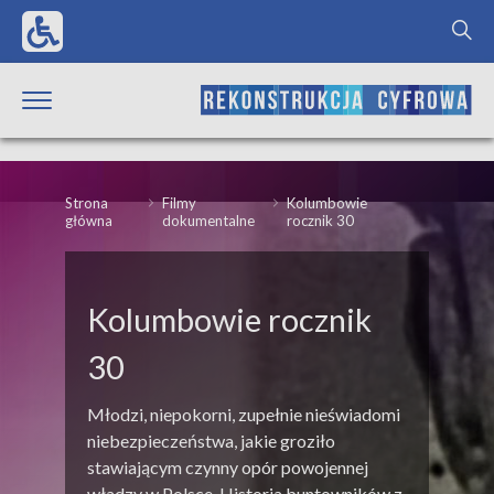
Strona
Filmy
Kolumbowie
główna
dokumentalne
rocznik 30
Kolumbowie rocznik
30
Młodzi, niepokorni, zupełnie nieświadomi
niebezpieczeństwa, jakie groziło
stawiającym czynny opór powojennej
władzy w Polsce. Historia buntowników z