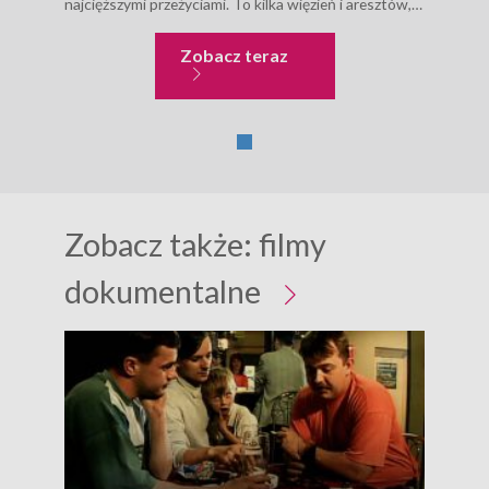
najcięższymi przeżyciami. To kilka więzień i aresztów,
sale przesłuchań. Za swój sprzeciw wobec tego, co w
latach...
Kolumbowie rocznik 30
Zobacz teraz
Zobacz także:
filmy
dokumentalne