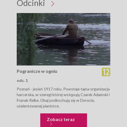
Odcinki
Pogranicze w ogniu
Pog
odc. 1
odc.
Poznań - jesień 1917 roku. Powstaje tajna organizacja
Jesi
harcerska, w szeregi której wstępują Czarek Adamski i
pono
Franek Relke. Obaj podkochują się w Dorocie,
Wiel
utalentowanej pianistce.
stac
Pogranicze w ogniu
Zobacz teraz