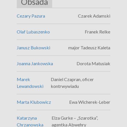
Obsada
Cezary Pazura
Czarek Adamski
Olaf Lubaszenko
Franek Relke
Janusz Bukowski
major Tadeusz Kaleta
Joanna Jankowska
Dorota Matusiak
Marek
Daniel Czapran, oficer
Lewandowski
kontrwywiadu
Marta Klubowicz
Ewa Wicherek-Leber
Katarzyna
Elza Gurke – „Szarotka”,
Chrzanowska
agentka Abwehry