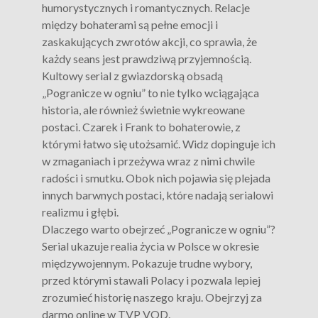
humorystycznych i romantycznych. Relacje
między bohaterami są pełne emocji i
zaskakujących zwrotów akcji, co sprawia, że
każdy seans jest prawdziwą przyjemnością.
Kultowy serial z gwiazdorską obsadą
„Pogranicze w ogniu” to nie tylko wciągająca
historia, ale również świetnie wykreowane
postaci. Czarek i Frank to bohaterowie, z
którymi łatwo się utożsamić. Widz dopinguje ich
w zmaganiach i przeżywa wraz z nimi chwile
radości i smutku. Obok nich pojawia się plejada
innych barwnych postaci, które nadają serialowi
realizmu i głębi.
Dlaczego warto obejrzeć „Pogranicze w ogniu”?
Serial ukazuje realia życia w Polsce w okresie
międzywojennym. Pokazuje trudne wybory,
przed którymi stawali Polacy i pozwala lepiej
zrozumieć historię naszego kraju. Obejrzyj za
darmo online w TVP VOD.