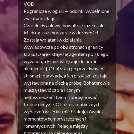
VOD.
Pogranicze w ogniu — odcinki wypełnione
zwrotami akcji
Czarek i Frank wychowali się razem, ale
ich drogi rozchodzą się w dorosłości.
Zostają wplątani w działania
wywiadowcze po obu stronach granicy
kraju. Czarek staje się agentem polskiego
wywiadu, a Frank wstępuje do armii
niemieckiej. Obaj stają po przeciwnych
stronach barykady, a ich przyjaźń zostaje
wystawiona na ciężką próbę. Bohaterowie
muszą stawić czoła licznym
niebezpieczeństwom i podejmować
trudne decyzje. Obok dramatycznych
wydarzeń w serialu nie brakuje również
momentów humorystycznych i
romantycznych. Relacje między
bohaterami są pełne emocji i