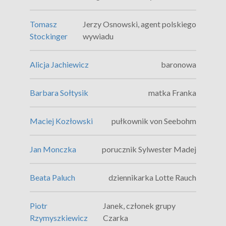
Tomasz
Jerzy Osnowski, agent polskiego
Stockinger
wywiadu
Alicja Jachiewicz
baronowa
Barbara Sołtysik
matka Franka
Maciej Kozłowski
pułkownik von Seebohm
Jan Monczka
porucznik Sylwester Madej
Beata Paluch
dziennikarka Lotte Rauch
Piotr
Janek, członek grupy
Rzymyszkiewicz
Czarka