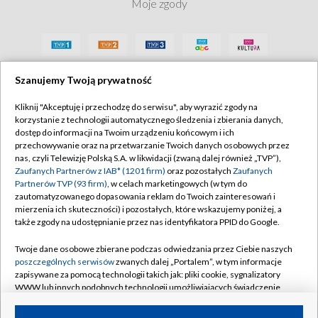
Moje zgody
Szanujemy Twoją prywatność
Kliknij "Akceptuję i przechodzę do serwisu", aby wyrazić zgody na
korzystanie z technologii automatycznego śledzenia i zbierania danych,
dostęp do informacji na Twoim urządzeniu końcowym i ich
przechowywanie oraz na przetwarzanie Twoich danych osobowych przez
nas, czyli Telewizję Polską S.A. w likwidacji (zwaną dalej również „TVP”),
Zaufanych Partnerów z IAB* (1201 firm)
oraz pozostałych
Zaufanych
Partnerów TVP (93 firm)
, w celach marketingowych (w tym do
zautomatyzowanego dopasowania reklam do Twoich zainteresowań i
mierzenia ich skuteczności) i pozostałych, które wskazujemy poniżej, a
także zgody na udostępnianie przez nas identyfikatora PPID do Google.
Twoje dane osobowe zbierane podczas odwiedzania przez Ciebie naszych
poszczególnych serwisów
zwanych dalej „Portalem”, w tym informacje
zapisywane za pomocą technologii takich jak: pliki cookie, sygnalizatory
WWW lub innych podobnych technologii umożliwiających świadczenie
dopasowanych i bezpiecznych usług, personalizację treści oraz reklam,
udostępnianie funkcji mediów społecznościowych oraz analizowanie