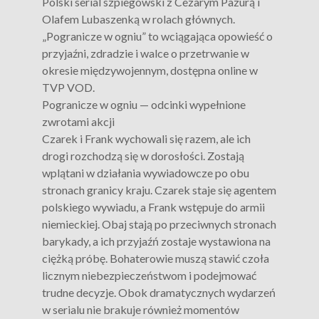
Polski serial szpiegowski z Cezarym Pazurą i
Olafem Lubaszenką w rolach głównych.
„Pogranicze w ogniu” to wciągająca opowieść o
przyjaźni, zdradzie i walce o przetrwanie w
okresie międzywojennym, dostępna online w
TVP VOD.
Pogranicze w ogniu — odcinki wypełnione
zwrotami akcji
Czarek i Frank wychowali się razem, ale ich
drogi rozchodzą się w dorosłości. Zostają
wplątani w działania wywiadowcze po obu
stronach granicy kraju. Czarek staje się agentem
polskiego wywiadu, a Frank wstępuje do armii
niemieckiej. Obaj stają po przeciwnych stronach
barykady, a ich przyjaźń zostaje wystawiona na
ciężką próbę. Bohaterowie muszą stawić czoła
licznym niebezpieczeństwom i podejmować
trudne decyzje. Obok dramatycznych wydarzeń
w serialu nie brakuje również momentów