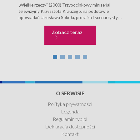
„Wielkie rzeczy” (2000) Trzyodcinkowy miniserial
W 19
telewizyjny Krzysztofa Krauzego, na podstawie
Pols
opowiadań Jarosława Sokoła, prozaika i scenarzysty.
Zach
Opis serialu Każdy z trzech odcinków poświęcony jest
Wkró
innemu fetyszowi cywilizacji końca XX wieku:
szpi
Wielkie rzeczy
Zobacz teraz
telewizorowi, samochodowi oraz telefonowi
oraz
komórkowemu. Przedmioty te stanowią pretekst do...
O SERWISIE
Polityka prywatności
Legenda
Regulamin tvp.pl
Deklaracja dostępności
Kontakt