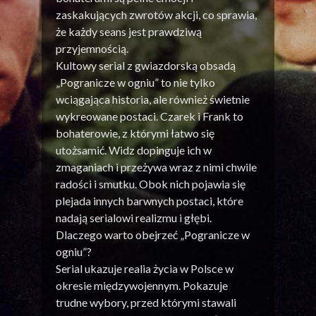
zaskakujących zwrotów akcji, co sprawia,
że każdy seans jest prawdziwą
przyjemnością.
Kultowy serial z gwiazdorską obsadą
„Pogranicze w ogniu” to nie tylko
wciągająca historia, ale również świetnie
wykreowane postaci. Czarek i Frank to
bohaterowie, z którymi łatwo się
utożsamić. Widz dopinguje ich w
zmaganiach i przeżywa wraz z nimi chwile
radości i smutku. Obok nich pojawia się
plejada innych barwnych postaci, które
nadają serialowi realizmu i głębi.
Dlaczego warto obejrzeć „Pogranicze w
ogniu”?
Serial ukazuje realia życia w Polsce w
okresie międzywojennym. Pokazuje
trudne wybory, przed którymi stawali