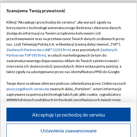
Szanujemy Twoją prywatność
Kliknij "Akceptuję i przechodzę do serwisu", aby wyrazić zgody na
korzystanie z technologii automatycznego śledzenia i zbierania danych,
dostęp do informacji na Twoim urządzeniu końcowym i ich
przechowywanie oraz na przetwarzanie Twoich danych osobowych przez
nas, czyli Telewizję Polską S.A. w likwidacji (zwaną dalej również „TVP”),
Zaufanych Partnerów z IAB* (1201 firm)
oraz pozostałych
Zaufanych
Partnerów TVP (93 firm)
, w celach marketingowych (w tym do
zautomatyzowanego dopasowania reklam do Twoich zainteresowań i
mierzenia ich skuteczności) i pozostałych, które wskazujemy poniżej, a
także zgody na udostępnianie przez nas identyfikatora PPID do Google.
Twoje dane osobowe zbierane podczas odwiedzania przez Ciebie naszych
poszczególnych serwisów
zwanych dalej „Portalem”, w tym informacje
zapisywane za pomocą technologii takich jak: pliki cookie, sygnalizatory
WWW lub innych podobnych technologii umożliwiających świadczenie
dopasowanych i bezpiecznych usług, personalizację treści oraz reklam,
udostępnianie funkcji mediów społecznościowych oraz analizowanie
Akceptuję i przechodzę do serwisu
ruchu w Internecie.
© 2026 Telewizja Polska S.A.
Twoje dane osobowe zbierane podczas odwiedzania przez Ciebie
Ustawienia zaawansowane
poszczególnych serwisów
na Portalu, takie jak adresy IP, identyfikatory