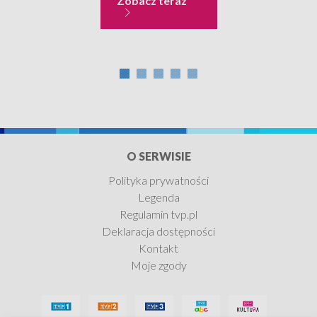
Zobacz teraz
umieszczenia ich w...
PAX.
O SERWISIE
Polityka prywatności
Legenda
Regulamin tvp.pl
Deklaracja dostępności
Kontakt
Moje zgody