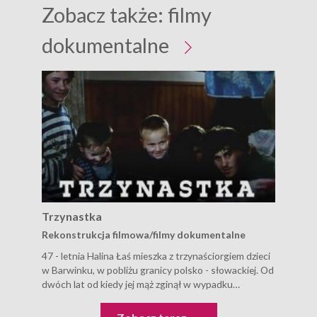
Zobacz także:
filmy
dokumentalne
Trzynastka
Por
Rekonstrukcja filmowa/filmy dokumentalne
Rek
47 - letnia Halina Łaś mieszka z trzynaściorgiem dzieci
W s
w Barwinku, w pobliżu granicy polsko - słowackiej. Od
pobl
dwóch lat od kiedy jej mąż zginął w wypadku
upro
samochodowym, wychowuje dzieci sama, stanowczo
Bohd
odrzucając propozycje adopcji najmłodszych lub
najb
Trzynastka