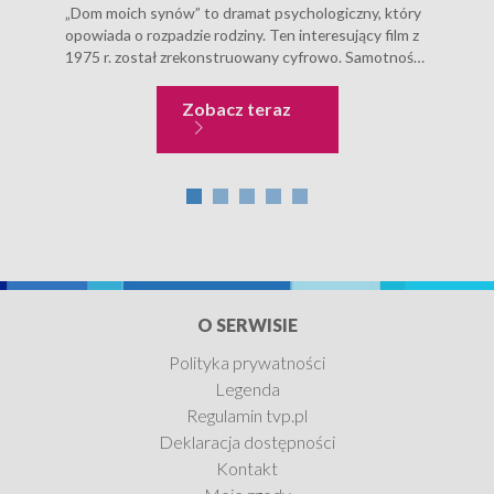
„Dom moich synów” to dramat psychologiczny, który
Opow
opowiada o rozpadzie rodziny. Ten interesujący film z
zmie
1975 r. został zrekonstruowany cyfrowo. Samotność
Szko
matki Główną bohaterką filmu jest Jadwiga Górecka,
w ba
wdowa po naczelniku stacji kolejowej w
przy
Dom moich synów
Zobacz teraz
prowincjonalnym mieście....
O SERWISIE
Polityka prywatności
Legenda
Regulamin tvp.pl
Deklaracja dostępności
Kontakt