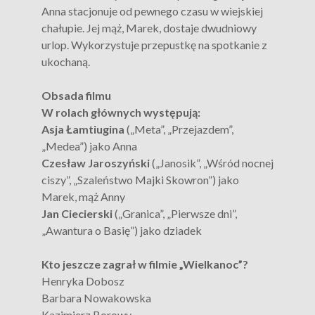
Anna stacjonuje od pewnego czasu w wiejskiej
chałupie. Jej mąż, Marek, dostaje dwudniowy
urlop. Wykorzystuje przepustkę na spotkanie z
ukochaną.
Obsada filmu
W rolach głównych występują:
Asja Łamtiugina
(„Meta”, „Przejazdem”,
„Medea”) jako Anna
Czesław Jaroszyński
(„Janosik”, „Wśród nocnej
ciszy”, „Szaleństwo Majki Skowron”) jako
Marek, mąż Anny
Jan Ciecierski
(„Granica”, „Pierwsze dni”,
„Awantura o Basię”) jako dziadek
Kto jeszcze zagrał w filmie „Wielkanoc”?
Henryka Dobosz
Barbara Nowakowska
Kazimierz Borowy