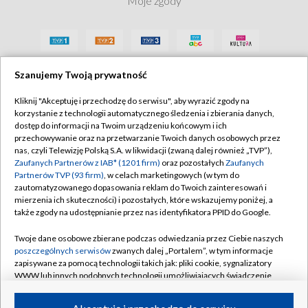
Moje zgody
Szanujemy Twoją prywatność
Kliknij "Akceptuję i przechodzę do serwisu", aby wyrazić zgody na
korzystanie z technologii automatycznego śledzenia i zbierania danych,
dostęp do informacji na Twoim urządzeniu końcowym i ich
przechowywanie oraz na przetwarzanie Twoich danych osobowych przez
nas, czyli Telewizję Polską S.A. w likwidacji (zwaną dalej również „TVP”),
Zaufanych Partnerów z IAB* (1201 firm)
oraz pozostałych
Zaufanych
Partnerów TVP (93 firm)
, w celach marketingowych (w tym do
zautomatyzowanego dopasowania reklam do Twoich zainteresowań i
mierzenia ich skuteczności) i pozostałych, które wskazujemy poniżej, a
także zgody na udostępnianie przez nas identyfikatora PPID do Google.
Twoje dane osobowe zbierane podczas odwiedzania przez Ciebie naszych
poszczególnych serwisów
zwanych dalej „Portalem”, w tym informacje
zapisywane za pomocą technologii takich jak: pliki cookie, sygnalizatory
WWW lub innych podobnych technologii umożliwiających świadczenie
dopasowanych i bezpiecznych usług, personalizację treści oraz reklam,
udostępnianie funkcji mediów społecznościowych oraz analizowanie