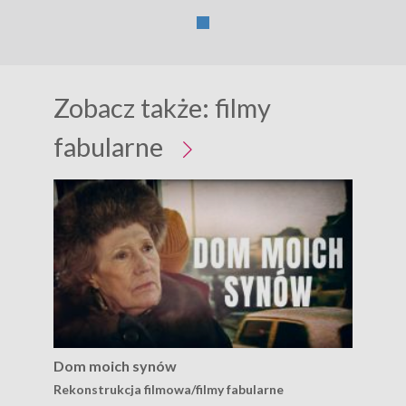
Zobacz także:
filmy
fabularne
Dom moich synów
Zie
Rekonstrukcja filmowa/filmy fabularne
Rek