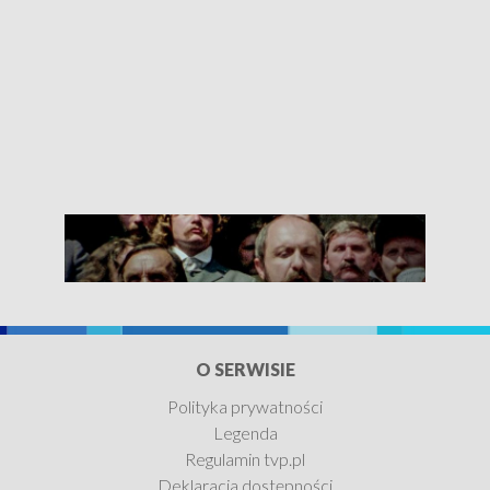
O SERWISIE
Polityka prywatności
Legenda
Najdłuższa wojna
Regulamin tvp.pl
nowoczesnej Europy
Deklaracja dostępności