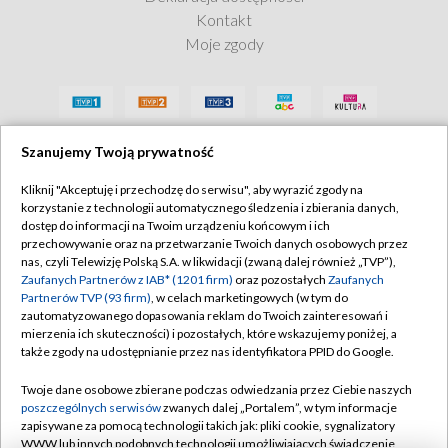
Kontakt
Moje zgody
Zobacz teraz
Szanujemy Twoją prywatność
Kliknij "Akceptuję i przechodzę do serwisu", aby wyrazić zgody na
korzystanie z technologii automatycznego śledzenia i zbierania danych,
dostęp do informacji na Twoim urządzeniu końcowym i ich
przechowywanie oraz na przetwarzanie Twoich danych osobowych przez
nas, czyli Telewizję Polską S.A. w likwidacji (zwaną dalej również „TVP”),
Zaufanych Partnerów z IAB* (1201 firm)
oraz pozostałych
Zaufanych
Partnerów TVP (93 firm)
, w celach marketingowych (w tym do
zautomatyzowanego dopasowania reklam do Twoich zainteresowań i
mierzenia ich skuteczności) i pozostałych, które wskazujemy poniżej, a
także zgody na udostępnianie przez nas identyfikatora PPID do Google.
Twoje dane osobowe zbierane podczas odwiedzania przez Ciebie naszych
poszczególnych serwisów
zwanych dalej „Portalem”, w tym informacje
zapisywane za pomocą technologii takich jak: pliki cookie, sygnalizatory
WWW lub innych podobnych technologii umożliwiających świadczenie